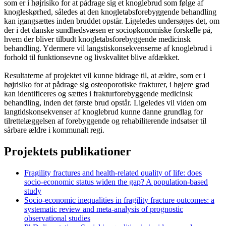
som er i højrisiko for at pådrage sig et knoglebrud som følge af
knogleskørhed, således at den knogletabsforebyggende behandling
kan igangsættes inden bruddet opstår. Ligeledes undersøges det, om
der i det danske sundhedsvæsen er socioøkonomiske forskelle på,
hvem der bliver tilbudt knogletabsforebyggende medicinsk
behandling. Ydermere vil langstiskonsekvenserne af knoglebrud i
forhold til funktionsevne og livskvalitet blive afdækket.
Resultaterne af projektet vil kunne bidrage til, at ældre, som er i
højrisiko for at pådrage sig osteoporotiske frakturer, i højere grad
kan identificeres og sættes i frakturforebyggende medicinsk
behandling, inden det første brud opstår. Ligeledes vil viden om
langtidskonsekvenser af knoglebrud kunne danne grundlag for
tilrettelæggelsen af forebyggende og rehabiliterende indsatser til
sårbare ældre i kommunalt regi.
Projektets publikationer
Fragility fractures and health-related quality of life: does
socio-economic status widen the gap? A population-based
study
Socio-economic inequalities in fragility fracture outcomes: a
systematic review and meta-analysis of prognostic
observational studies