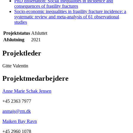
PhD dissertation: Social inequalities in incidence and
consequences of fragility fractures
Socio-economic inequalities in fragility fracture incidence: a
systematic review and meta-analysis of 61 observational
studies
Projektstatus
Afsluttet
Afslutning
2021
Projektleder
Gitte Valentin
Projektmedarbejdere
Anne Marie Schak Jensen
+45 2363 7977
anmajs@rm.dk
Maiken Bay Ravn
+45 2960 1078