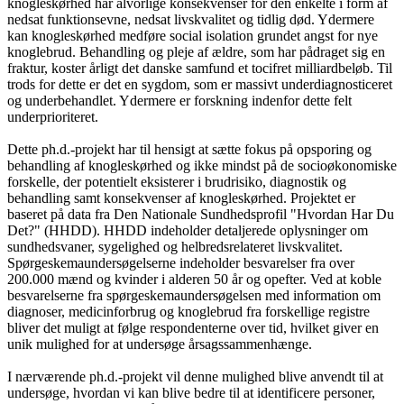
knogleskørhed har alvorlige konsekvenser for den enkelte i form af
nedsat funktionsevne, nedsat livskvalitet og tidlig død. Ydermere
kan knogleskørhed medføre social isolation grundet angst for nye
knoglebrud. Behandling og pleje af ældre, som har pådraget sig en
fraktur, koster årligt det danske samfund et tocifret milliardbeløb. Til
trods for dette er det en sygdom, som er massivt underdiagnosticeret
og underbehandlet. Ydermere er forskning indenfor dette felt
underprioriteret.
Dette ph.d.-projekt har til hensigt at sætte fokus på opsporing og
behandling af knogleskørhed og ikke mindst på de socioøkonomiske
forskelle, der potentielt eksisterer i brudrisiko, diagnostik og
behandling samt konsekvenser af knogleskørhed. Projektet er
baseret på data fra Den Nationale Sundhedsprofil "Hvordan Har Du
Det?" (HHDD). HHDD indeholder detaljerede oplysninger om
sundhedsvaner, sygelighed og helbredsrelateret livskvalitet.
Spørgeskemaundersøgelserne indeholder besvarelser fra over
200.000 mænd og kvinder i alderen 50 år og opefter. Ved at koble
besvarelserne fra spørgeskemaundersøgelsen med information om
diagnoser, medicinforbrug og knoglebrud fra forskellige registre
bliver det muligt at følge respondenterne over tid, hvilket giver en
unik mulighed for at undersøge årsagssammenhænge.
I nærværende ph.d.-projekt vil denne mulighed blive anvendt til at
undersøge, hvordan vi kan blive bedre til at identificere personer,