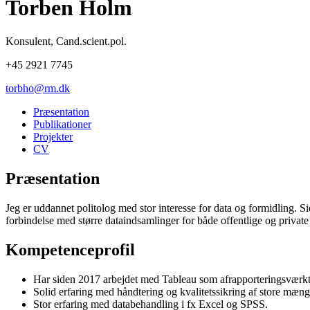
Torben Holm
Konsulent
,
Cand.scient.pol.
+45 2921 7745
torbho@rm.dk
Præsentation
Publikationer
Projekter
CV
Præsentation
Jeg er uddannet politolog med stor interesse for data og formidling. S
forbindelse med større dataindsamlinger for både offentlige og privat
Kompetenceprofil
Har siden 2017 arbejdet med Tableau som afrapporteringsværkt
Solid erfaring med håndtering og kvalitetssikring af store mængd
Stor erfaring med databehandling i fx Excel og SPSS.