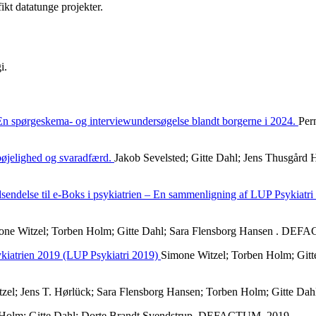
ikt datatunge projekter.
i.
En spørgeskema- og interviewundersøgelse blandt borgerne i 2024.
Per
lbøjelighed og svaradfærd.
Jakob Sevelsted; Gitte Dahl; Jens Thusgård
udsendelse til e-Boks i psykiatrien – En sammenligning af LUP Psykiatr
one Witzel; Torben Holm; Gitte Dahl; Sara Flensborg Hansen . DEF
ykiatrien 2019 (LUP Psykiatri 2019)
Simone Witzel; Torben Holm; Gitt
zel; Jens T. Hørlück; Sara Flensborg Hansen; Torben Holm; Gitte 
n Holm; Gitte Dahl; Dorte Brandt Svendstrup. DEFACTUM, 2019.