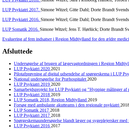
LUP Psykiatri 2017.
Simone Witzel; Gitte Dahl; Dorte Brandt Sve
LUP Psykiatri 2016.
Simone Witzel; Gitte Dahl; Dorte Brandt Sve
LUP Somatik 2016.
Simone Witzel; Jens T. Hørlück; Dorte Brandt
Evaluering af fem indsatser i Region Midtjylland for den ældre medic
Afsluttede
Undersøgelse af brugen af lægevagtordningen i Region Midtjyl
LUP Psykiatri 2020
2021
Pilotafprøvning af digital udsendelse af spørgeskema i LUP Psy
National undersøgelse for Præhospitalet
2020
LUP Psykiatri 2019
2020
Samarbejdsprojekt for LUP Psykiatri og "Hyppige målinger af 
LUP Psykiatri 2018
2019
LUP Somatik 2018, Region Midtjylland
2019
Forsøg med ambulante akutteams i den regionale psykiatri
201
LUP Somatik 2017
2018
LUP Psykiatri 2017
2018
Spørgeskemaundersøgelse blandt læger og sygeplejersker med f
LUP Psykiatri 2016
2017