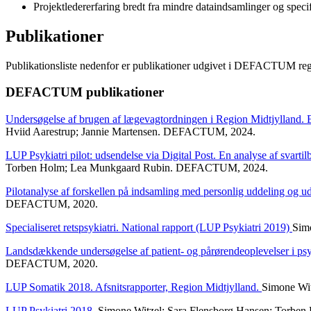
Projektledererfaring bredt fra mindre dataindsamlinger og specif
Publikationer
Publikationsliste nedenfor er publikationer udgivet i DEFACTUM reg
DEFACTUM publikationer
Undersøgelse af brugen af lægevagtordningen i Region Midtjylland. 
Hviid Aarestrup; Jannie Martensen. DEFACTUM, 2024.
LUP Psykiatri pilot: udsendelse via Digital Post. En analyse af svarti
Torben Holm; Lea Munkgaard Rubin. DEFACTUM, 2024.
Pilotanalyse af forskellen på indsamling med personlig uddeling og 
DEFACTUM, 2020.
Specialiseret retspsykiatri. National rapport (LUP Psykiatri 2019)
Sim
Landsdækkende undersøgelse af patient- og pårørendeoplevelser i ps
DEFACTUM, 2020.
LUP Somatik 2018. Afsnitsrapporter, Region Midtjylland.
Simone Wit
LUP Psykiatri 2018.
Simone Witzel; Sara Flensborg Hansen; Torbe