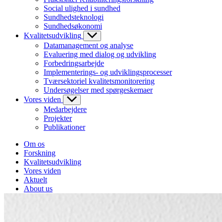
Social ulighed i sundhed
Sundhedsteknologi
Sundhedsøkonomi
Kvalitetsudvikling
Datamanagement og analyse
Evaluering med dialog og udvikling
Forbedringsarbejde
Implementerings- og udviklingsprocesser
Tværsektoriel kvalitetsmonitorering
Undersøgelser med spørgeskemaer
Vores viden
Medarbejdere
Projekter
Publikationer
Om os
Forskning
Kvalitetsudvikling
Vores viden
Aktuelt
About us