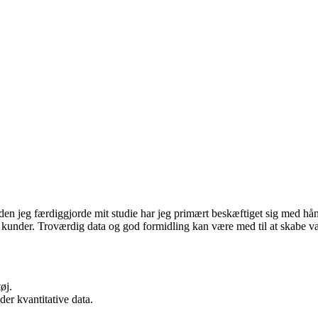
iden jeg færdiggjorde mit studie har jeg primært beskæftiget sig med hån
e kunder. Troværdig data og god formidling kan være med til at skabe væ
øj.
er kvantitative data.