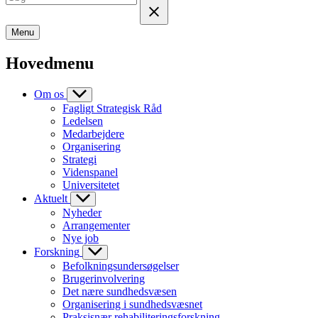
Menu
Hovedmenu
Om os
Fagligt Strategisk Råd
Ledelsen
Medarbejdere
Organisering
Strategi
Videnspanel
Universitetet
Aktuelt
Nyheder
Arrangementer
Nye job
Forskning
Befolkningsundersøgelser
Brugerinvolvering
Det nære sundhedsvæsen
Organisering i sundhedsvæsnet
Praksisnær rehabiliteringsforskning