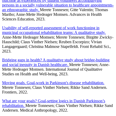
outcome as experienced by student volunteers accompanying
persons in a socially vulnerable situation to healthcare appointments-
an ethnographic study.
Merete Tonnesen; Gitte Valentin; Thomas
Maribo; Anne-Mette Hedeager Momsen. Advances in Health
Sciences Education, 2023.
Usability of self-reported assessment of work functioning in
municipal occupational rehabilitation teams: A qualitative study.
Anne-Mette Hedeager Momsen; Merete Tonnesen; Birgitte Zwicky-
Hauschild; Claus Vinther Nielsen; Reuben Escorpizo; Vivian
Langagergaard; Christina Malmose Stapelfeldt. Front Rehabil Sci.,
2023.
Bridging gaps in health? A qualitative study about bridge-building
and social inequity in Danish healthcare.
Merete Tonnesen; Anne-
Mette Hedeager Momsen. International Journal of Qualitative
Studies on Health and Well-being, 2023.
Moving goals. Goal-work in Parkinson's disease rehabilitation.
Merete Tonnesen; Claus Vinther Nielsen; Rikke Sand Andersen.
Frontiers, 2022.
What are your goals? Goal-setting logics in Danish Parkinson’s
rehabilitation.
Merete Tonnesen; Claus Vinther Nielsen; Rikke Sand
Andersen. Medical Anthropology, 2022.