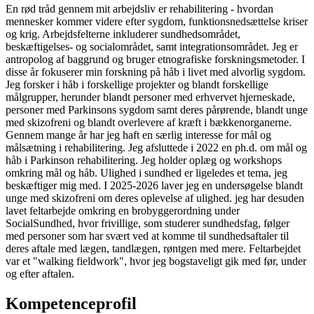
En rød tråd gennem mit arbejdsliv er rehabilitering - hvordan
mennesker kommer videre efter sygdom, funktionsnedsættelse kriser
og krig. Arbejdsfelterne inkluderer sundhedsområdet,
beskæftigelses- og socialområdet, samt integrationsområdet. Jeg er
antropolog af baggrund og bruger etnografiske forskningsmetoder. I
disse år fokuserer min forskning på håb i livet med alvorlig sygdom.
Jeg forsker i håb i forskellige projekter og blandt forskellige
målgrupper, herunder blandt personer med erhvervet hjerneskade,
personer med Parkinsons sygdom samt deres pårørende, blandt unge
med skizofreni og blandt overlevere af kræft i bækkenorganerne.
Gennem mange år har jeg haft en særlig interesse for mål og
målsætning i rehabilitering. Jeg afsluttede i 2022 en ph.d. om mål og
håb i Parkinson rehabilitering. Jeg holder oplæg og workshops
omkring mål og håb. Ulighed i sundhed er ligeledes et tema, jeg
beskæftiger mig med. I 2025-2026 laver jeg en undersøgelse blandt
unge med skizofreni om deres oplevelse af ulighed. jeg har desuden
lavet feltarbejde omkring en brobyggerordning under
SocialSundhed, hvor frivillige, som studerer sundhedsfag, følger
med personer som har svært ved at komme til sundhedsaftaler til
deres aftale med lægen, tandlægen, røntgen med mere. Feltarbejdet
var et "walking fieldwork", hvor jeg bogstaveligt gik med før, under
og efter aftalen.
Kompetenceprofil