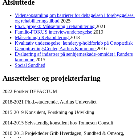
Afsluttede
Vidensopsamling om barrierer for deltagelsen i forebyggelses-
og rehabiliteringstilbud
2025
Ph.d.-projekt: Målsætning i rehabilitering
2021
Familie-FOKUS interviewundersøgelse
2019
Målsætning i Rehabilitering
2018
Kvalitativ undersøgelse: lænderyg-holdforløb på Ortopædisk
GenoptræningsCenter, Aarhus Kommune
2016
Evaluering af indsatser på senhjerneskade-området i Randers
kommune
2015
Social Sundhed
Ansættelser og projekterfaring
2022 Forsker DEFACTUM
2018-2021 Ph.d.-studerende, Aarhus Universitet
2015-2019 Konsulent, Forskning og Udvikling
2014-2015 Selvstændig konsulent hos Tonnesen Consult
2010-2013 Projektleder Grib Hverdagen, Sundhed & Omsorg,