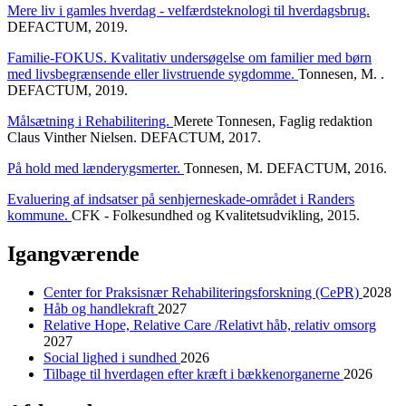
Mere liv i gamles hverdag - velfærdsteknologi til hverdagsbrug.
DEFACTUM, 2019.
Familie-FOKUS. Kvalitativ undersøgelse om familier med børn
med livsbegrænsende eller livstruende sygdomme.
Tonnesen, M. .
DEFACTUM, 2019.
Målsætning i Rehabilitering.
Merete Tonnesen, Faglig redaktion
Claus Vinther Nielsen. DEFACTUM, 2017.
På hold med lænderygsmerter.
Tonnesen, M. DEFACTUM, 2016.
Evaluering af indsatser på senhjerneskade-området i Randers
kommune.
CFK - Folkesundhed og Kvalitetsudvikling, 2015.
Igangværende
Center for Praksisnær Rehabiliteringsforskning (CePR)
2028
Håb og handlekraft
2027
Relative Hope, Relative Care /Relativt håb, relativ omsorg
2027
Social lighed i sundhed
2026
Tilbage til hverdagen efter kræft i bækkenorganerne
2026