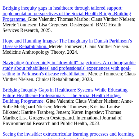
Bridging inequity gaps in healthcare through tailored support:
implementation perspectives of the Social Health Bridge-Building
Programme.
Gitte Valentin; Thomas Maribo; Claus Vinther Nielsen;
Merete Tonnesen; Lisa Gregersen Oestergaard. BMC Health
Services Research, 2025.
Hope and Haunting Images: The Imaginary in Danish Parkinson’s
Disease Rehabilitation.
Merete Tonnesen; Claus Vinther Nielsen.
Medicine Anthropology Theory, 2024.
Navigating (un)certainty in "downhill" trajectories. An ethnographic
study about rehabilitees' and professionals' experiences with goal-
setting in Parkinson's disease rehabilitation.
Merete Tonnesen; Claus
Vinther Nielsen. Clinical Rehabilitation, 2023.
Bridging Inequity Gaps in Healthcare Systems While Educating
Future Healthcare Professionals—The Social Health Bridge-
Building Programme.
Gitte Valentin; Claus Vinther Nielsen; Anne-
Sofie Meldgaard Nielsen; Merete Tonnesen; Kristina Louise
Bliksted; Katrine Tranberg Jensen; Karen Ingerslev; Thomas
Maribo; Lisa Gregersen Oestergaard. International Journal of
Environmental Research and Public Health, 2023.
Seeing the invisible: extracurricular learning processes and learning