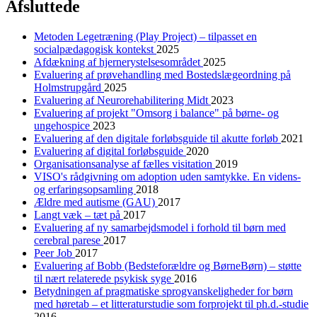
Afsluttede
Metoden Legetræning (Play Project) – tilpasset en
socialpædagogisk kontekst
2025
Afdækning af hjernerystelsesområdet
2025
Evaluering af prøvehandling med Bostedslægeordning på
Holmstrupgård
2025
Evaluering af Neurorehabilitering Midt
2023
Evaluering af projekt "Omsorg i balance" på børne- og
ungehospice
2023
Evaluering af den digitale forløbsguide til akutte forløb
2021
Evaluering af digital forløbsguide
2020
Organisationsanalyse af fælles visitation
2019
VISO's rådgivning om adoption uden samtykke. En videns-
og erfaringsopsamling
2018
Ældre med autisme (GAU)
2017
Langt væk – tæt på
2017
Evaluering af ny samarbejdsmodel i forhold til børn med
cerebral parese
2017
Peer Job
2017
Evaluering af Bobb (Bedsteforældre og BørneBørn) – støtte
til nært relaterede psykisk syge
2016
Betydningen af pragmatiske sprogvanskeligheder for børn
med høretab – et litteraturstudie som forprojekt til ph.d.-studie
2016