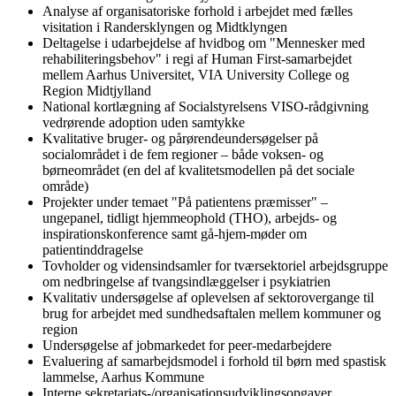
Analyse af organisatoriske forhold i arbejdet med fælles
visitation i Randersklyngen og Midtklyngen
Deltagelse i udarbejdelse af hvidbog om "Mennesker med
rehabiliteringsbehov" i regi af Human First-samarbejdet
mellem Aarhus Universitet, VIA University College og
Region Midtjylland
National kortlægning af Socialstyrelsens VISO-rådgivning
vedrørende adoption uden samtykke
Kvalitative bruger- og pårørendeundersøgelser på
socialområdet i de fem regioner – både voksen- og
børneområdet (en del af kvalitetsmodellen på det sociale
område)
Projekter under temaet "På patientens præmisser" –
ungepanel, tidligt hjemmeophold (THO), arbejds- og
inspirationskonference samt gå-hjem-møder om
patientinddragelse
Tovholder og vidensindsamler for tværsektoriel arbejdsgruppe
om nedbringelse af tvangsindlæggelser i psykiatrien
Kvalitativ undersøgelse af oplevelsen af sektorovergange til
brug for arbejdet med sundhedsaftalen mellem kommuner og
region
Undersøgelse af jobmarkedet for peer-medarbejdere
Evaluering af samarbejdsmodel i forhold til børn med spastisk
lammelse, Aarhus Kommune
Interne sekretariats-/organisationsudviklingsopgaver