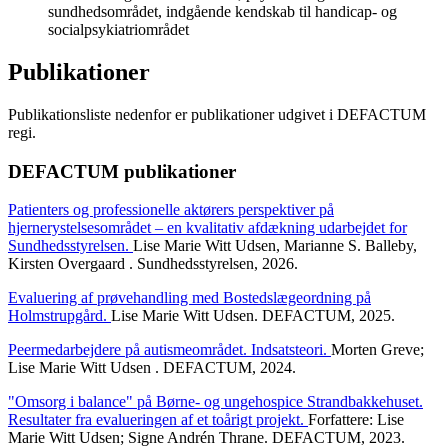
sundhedsområdet, indgående kendskab til handicap- og
socialpsykiatriområdet
Publikationer
Publikationsliste nedenfor er publikationer udgivet i DEFACTUM
regi.
DEFACTUM publikationer
Patienters og professionelle aktørers perspektiver på
hjernerystelsesområdet – en kvalitativ afdækning udarbejdet for
Sundhedsstyrelsen.
Lise Marie Witt Udsen, Marianne S. Balleby,
Kirsten Overgaard . Sundhedsstyrelsen, 2026.
Evaluering af prøvehandling med Bostedslægeordning på
Holmstrupgård.
Lise Marie Witt Udsen. DEFACTUM, 2025.
Peermedarbejdere på autismeområdet. Indsatsteori.
Morten Greve;
Lise Marie Witt Udsen . DEFACTUM, 2024.
"Omsorg i balance" på Børne- og ungehospice Strandbakkehuset.
Resultater fra evalueringen af et toårigt projekt.
Forfattere: Lise
Marie Witt Udsen; Signe Andrén Thrane. DEFACTUM, 2023.