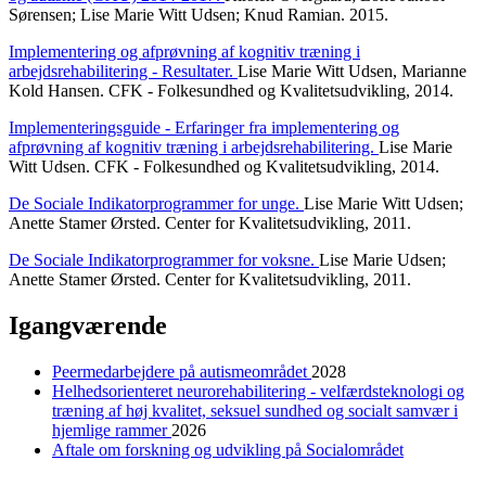
Sørensen; Lise Marie Witt Udsen; Knud Ramian. 2015.
Implementering og afprøvning af kognitiv træning i
arbejdsrehabilitering - Resultater.
Lise Marie Witt Udsen, Marianne
Kold Hansen. CFK - Folkesundhed og Kvalitetsudvikling, 2014.
Implementeringsguide - Erfaringer fra implementering og
afprøvning af kognitiv træning i arbejdsrehabilitering.
Lise Marie
Witt Udsen. CFK - Folkesundhed og Kvalitetsudvikling, 2014.
De Sociale Indikatorprogrammer for unge.
Lise Marie Witt Udsen;
Anette Stamer Ørsted. Center for Kvalitetsudvikling, 2011.
De Sociale Indikatorprogrammer for voksne.
Lise Marie Udsen;
Anette Stamer Ørsted. Center for Kvalitetsudvikling, 2011.
Igangværende
Peermedarbejdere på autismeområdet
2028
Helhedsorienteret neurorehabilitering - velfærdsteknologi og
træning af høj kvalitet, seksuel sundhed og socialt samvær i
hjemlige rammer
2026
Aftale om forskning og udvikling på Socialområdet