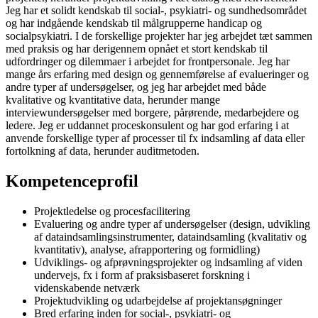
Jeg har et solidt kendskab til social-, psykiatri- og sundhedsområdet
og har indgående kendskab til målgrupperne handicap og
socialpsykiatri. I de forskellige projekter har jeg arbejdet tæt sammen
med praksis og har derigennem opnået et stort kendskab til
udfordringer og dilemmaer i arbejdet for frontpersonale. Jeg har
mange års erfaring med design og gennemførelse af evalueringer og
andre typer af undersøgelser, og jeg har arbejdet med både
kvalitative og kvantitative data, herunder mange
interviewundersøgelser med borgere, pårørende, medarbejdere og
ledere. Jeg er uddannet proceskonsulent og har god erfaring i at
anvende forskellige typer af processer til fx indsamling af data eller
fortolkning af data, herunder auditmetoden.
Kompetenceprofil
Projektledelse og procesfacilitering
Evaluering og andre typer af undersøgelser (design, udvikling
af dataindsamlingsinstrumenter, dataindsamling (kvalitativ og
kvantitativ), analyse, afrapportering og formidling)
Udviklings- og afprøvningsprojekter og indsamling af viden
undervejs, fx i form af praksisbaseret forskning i
videnskabende netværk
Projektudvikling og udarbejdelse af projektansøgninger
Bred erfaring inden for social-, psykiatri- og