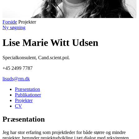
Forside
Projekter
Ny søgning
Lise Marie Witt Udsen
Specialkonsulent
,
Cand.scient.pol.
+45 2499 7787
lisuds@rm.dk
Præsentation
Publikationer
Projekter
CV
Præsentation
Jeg har stor erfaring som projektleder for både større og mindre
projekter, herunder projektudvikling i tæt dialog med rekvirenten.