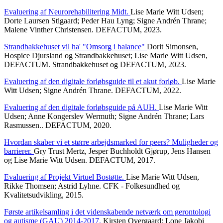
Evaluering af Neurorehabilitering Midt.
Lise Marie Witt Udsen;
Dorte Laursen Stigaard; Peder Hau Lyng; Signe Andrén Thrane;
Malene Vinther Christensen. DEFACTUM, 2023.
Strandbakkehuset vil ha' "Omsorg i balance"
Dorit Simonsen,
Hospice Djursland og Strandbakkehuset; Lise Marie Witt Udsen,
DEFACTUM. Strandbakkehuset og DEFACTUM, 2023.
Evaluering af den digitale forløbsguide til et akut forløb.
Lise Marie
Witt Udsen; Signe Andrén Thrane. DEFACTUM, 2022.
Evaluering af den digitale forløbsguide på AUH.
Lise Marie Witt
Udsen; Anne Kongerslev Wermuth; Signe Andrén Thrane; Lars
Rasmussen.. DEFACTUM, 2020.
Hvordan skaber vi et større arbejdsmarked for peers? Muligheder og
barrierer.
Gry Trust Mertz, Jesper Buchholdt Gjørup, Jens Hansen
og Lise Marie Witt Udsen. DEFACTUM, 2017.
Evaluering af Projekt Virtuel Bostøtte.
Lise Marie Witt Udsen,
Rikke Thomsen; Astrid Lyhne. CFK - Folkesundhed og
Kvalitetsudvikling, 2015.
Første artikelsamling i det videnskabende netværk om gerontologi
og autisme (GAU) 2014-2017.
Kirsten Overgaard; Lone Jakobi