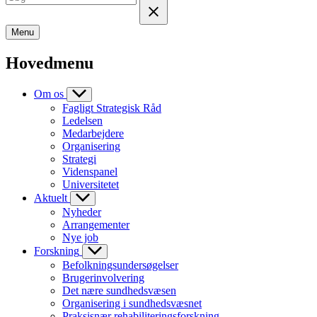
Menu
Hovedmenu
Om os
Fagligt Strategisk Råd
Ledelsen
Medarbejdere
Organisering
Strategi
Videnspanel
Universitetet
Aktuelt
Nyheder
Arrangementer
Nye job
Forskning
Befolkningsundersøgelser
Brugerinvolvering
Det nære sundhedsvæsen
Organisering i sundhedsvæsnet
Praksisnær rehabiliteringsforskning