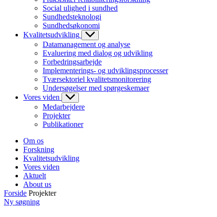
Social ulighed i sundhed
Sundhedsteknologi
Sundhedsøkonomi
Kvalitetsudvikling
Datamanagement og analyse
Evaluering med dialog og udvikling
Forbedringsarbejde
Implementerings- og udviklingsprocesser
Tværsektoriel kvalitetsmonitorering
Undersøgelser med spørgeskemaer
Vores viden
Medarbejdere
Projekter
Publikationer
Om os
Forskning
Kvalitetsudvikling
Vores viden
Aktuelt
About us
Forside
Projekter
Ny søgning