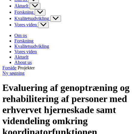
Aktuelt
Forskning
Kvalitetsudvikling
Vores viden
Om os
Forskning
Kvalitetsudvikling
Vores viden
Aktuelt
About us
Forside
Projekter
Ny søgning
Evaluering af genoptræning og
rehabilitering af personer med
erhvervet hjerneskade samt
videndeling omkring
koordinatorfunktionen