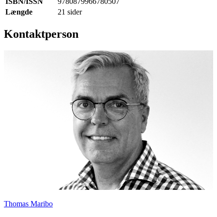
ISBN/ISSN
9780879966780507
Længde
21 sider
Kontaktperson
Thomas Maribo