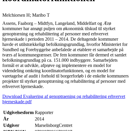
Melchiorsen H; Maribo T
Assens, Faaborg – Midtfyn, Langeland, Middelfart og Ærø
kommuner har ansøgt puljen om økonomisk tilskud til styrket
genoptræning og rehabilitering af personer med erhvervet
hjerneskade i perioden 2011 – 2014. De deltagende kommuner
havde et utilstrækkeligt befolkningsgrundlag, hvorfor Ministeriet for
Sundhed og Forebyggelse anbefalede at etablere et samarbejde på
tværs af kommunegrænser. De fem kommuner får dermed et samlet
befolkningsgrundlag på ca. 151.000 indbyggere. Samarbejdets
formål er at udvikle, afprøve og implementere en model for
videndeling omkring koordinatorfunktionen, og en model for
varetagelse af audit i forhold til borgerforløb i de enkelte kommuners
projekter til styrket genoptræning og rehabilitering af personer med
erhvervet hjerneskade.
Download Evaluering af genoptraening og rehabilitering erhvervet
hjerneskade.pdf
Udgivelsesform
Rapporter
År
2014
Udgiver
MarselisborgCentret