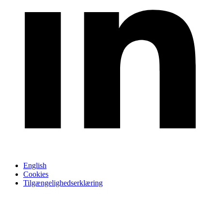
English
Cookies
Tilgængelighedserklæring