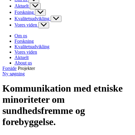
Aktuelt
Forskning
Kvalitetsudvikling
Vores viden
Om os
Forskning
Kvalitetsudvikling
Vores viden
Aktuelt
About us
Forside
Projekter
Ny søgning
Kommunikation med etniske
minoriteter om
sundhedsfremme og
forebyggelse.