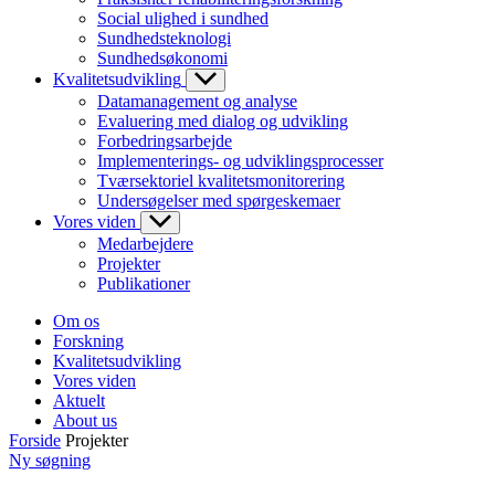
Social ulighed i sundhed
Sundhedsteknologi
Sundhedsøkonomi
Kvalitetsudvikling
Datamanagement og analyse
Evaluering med dialog og udvikling
Forbedringsarbejde
Implementerings- og udviklingsprocesser
Tværsektoriel kvalitetsmonitorering
Undersøgelser med spørgeskemaer
Vores viden
Medarbejdere
Projekter
Publikationer
Om os
Forskning
Kvalitetsudvikling
Vores viden
Aktuelt
About us
Forside
Projekter
Ny søgning