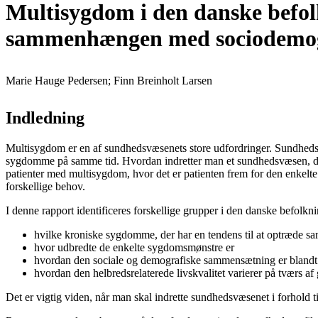
Multisygdom i den danske befo
sammenhængen med sociodemograf
Marie Hauge Pedersen; Finn Breinholt Larsen
Indledning
Multisygdom er en af sundhedsvæsenets store udfordringer. Sundhedsvæ
sygdomme på samme tid. Hvordan indretter man et sundhedsvæsen, der 
patienter med multisygdom, hvor det er patienten frem for den enkel
forskellige behov.
I denne rapport identificeres forskellige grupper i den danske befo
hvilke kroniske sygdomme, der har en tendens til at optræde 
hvor udbredte de enkelte sygdomsmønstre er
hvordan den sociale og demografiske sammensætning er blandt
hvordan den helbredsrelaterede livskvalitet varierer på tværs 
Det er vigtig viden, når man skal indrette sundhedsvæsenet i forhold 