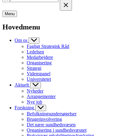
Menu
Hovedmenu
Om os
Fagligt Strategisk Råd
Ledelsen
Medarbejdere
Organisering
Strategi
Videnspanel
Universitetet
Aktuelt
Nyheder
Arrangementer
Nye job
Forskning
Befolkningsundersøgelser
Brugerinvolvering
Det nære sundhedsvæsen
Organisering i sundhedsvæsnet
Praksisnær rehabiliteringsforskning