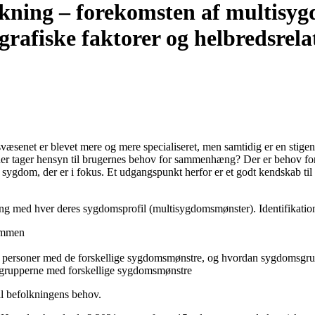
lkning – forekomsten af multisy
iske faktorer og helbredsrelate
senet er blevet mere og mere specialiseret, men samtidig er en stigen
tager hensyn til brugernes behov for sammenhæng? Der er behov for at
te sygdom, der er i fokus. Et udgangspunkt herfor er et godt kendskab
lkning med hver deres sygdomsprofil (multisygdomsmønster). Identifikat
sammen
 personer med de forskellige sygdomsmønstre, og hvordan sygdomsgrup
af grupperne med forskellige sygdomsmønstre
til befolkningens behov.