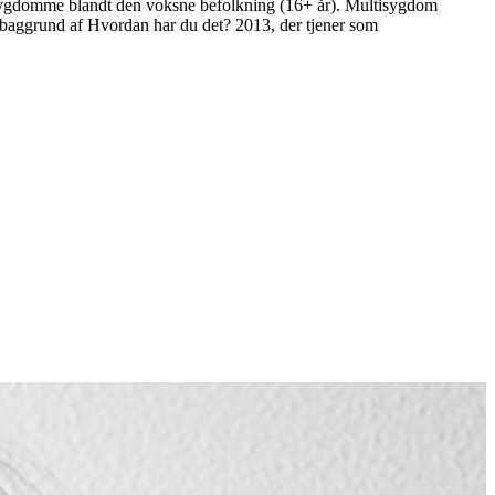
e sygdomme blandt den voksne befolkning (16+ år). Multisygdom
å baggrund af Hvordan har du det? 2013, der tjener som