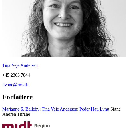
Tina Veje Andersen
+45 2363 7844
tivane@rm.dk
Forfattere
Marianne S. Balleby
;
Tina Veje Andersen
;
Peder Hau Lyng
Signe
Andren Thrane