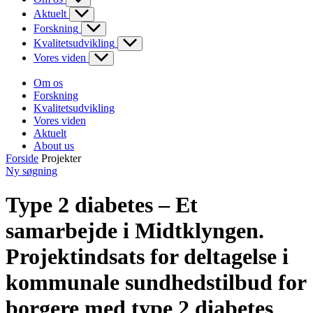
Aktuelt
Forskning
Kvalitetsudvikling
Vores viden
Om os
Forskning
Kvalitetsudvikling
Vores viden
Aktuelt
About us
Forside
Projekter
Ny søgning
Type 2 diabetes – Et
samarbejde i Midtklyngen.
Projektindsats for deltagelse i
kommunale sundhedstilbud for
borgere med type 2 diabetes