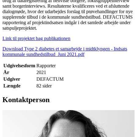
brug af dataregistrering af henviste borgere, fokusgruppeinterview
samt borgerinterviews. Resultaterne kvalificeres ved et afsluttende
dialogmøde, hvor der udarbejdes forslag til prøvehandlinger for nye
supplerende tilbud i de kommunale sundhedstilbud. DEFACTUMS
rapportering af projektindsatsen indgår i det samlede arbejde under
satspuljeprojektet.
Link til projektet bag publikationen
Download Type 2 diabetes et samarbejde i midtklyngen - Indsats
kommunale sundhedstilbud_Juni 2021.pdf
Udgivelsesform
Rapporter
År
2021
Udgiver
DEFACTUM
Længde
82 sider
Kontaktperson