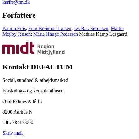
karfrs@rm.dk
Forfattere
Karina Friis
;
Finn Breinholt Larsen
;
Jes Bak Sørensen
;
Martin
Mejlby Jensen
;
Marie Hauge Pedersen
Mathias Kamp Lasgaard
Kontakt DEFACTUM
Social, sundhed & arbejdsmarked
Forsknings- og konsulenthuset
Olof Palmes Allé 15
8200 Aarhus N
Tlf.: 7841 0000
Skriv mail