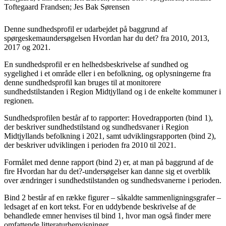
Toftegaard Frandsen; Jes Bak Sørensen
Denne sundhedsprofil er udarbejdet på baggrund af
spørgeskemaundersøgelsen Hvordan har du det? fra 2010, 2013,
2017 og 2021.
En sundhedsprofil er en helhedsbeskrivelse af sundhed og
sygelighed i et område eller i en befolkning, og oplysningerne fra
denne sundhedsprofil kan bruges til at monitorere
sundhedstilstanden i Region Midtjylland og i de enkelte kommuner i
regionen.
Sundhedsprofilen består af to rapporter: Hovedrapporten (bind 1),
der beskriver sundhedstilstand og sundhedsvaner i Region
Midtjyllands befolkning i 2021, samt udviklingsrapporten (bind 2),
der beskriver udviklingen i perioden fra 2010 til 2021.
Formålet med denne rapport (bind 2) er, at man på baggrund af de
fire Hvordan har du det?-undersøgelser kan danne sig et overblik
over ændringer i sundhedstilstanden og sundhedsvanerne i perioden.
Bind 2 består af en række figurer – såkaldte sammenligningsgrafer –
ledsaget af en kort tekst. For en uddybende beskrivelse af de
behandlede emner henvises til bind 1, hvor man også finder mere
omfattende litteraturhenvisninger.