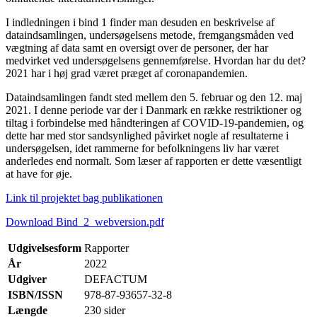
I indledningen i bind 1 finder man desuden en beskrivelse af
dataindsamlingen, undersøgelsens metode, fremgangsmåden ved
vægtning af data samt en oversigt over de personer, der har
medvirket ved undersøgelsens gennemførelse. Hvordan har du det?
2021 har i høj grad været præget af coronapandemien.
Dataindsamlingen fandt sted mellem den 5. februar og den 12. maj
2021. I denne periode var der i Danmark en række restriktioner og
tiltag i forbindelse med håndteringen af COVID-19-pandemien, og
dette har med stor sandsynlighed påvirket nogle af resultaterne i
undersøgelsen, idet rammerne for befolkningens liv har været
anderledes end normalt. Som læser af rapporten er dette væsentligt
at have for øje.
Link til projektet bag publikationen
Download Bind_2_webversion.pdf
Udgivelsesform
Rapporter
År
2022
Udgiver
DEFACTUM
ISBN/ISSN
978-87-93657-32-8
Længde
230 sider