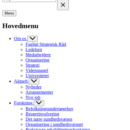
Menu
Hovedmenu
Om os
Fagligt Strategisk Råd
Ledelsen
Medarbejdere
Organisering
Strategi
Videnspanel
Universitetet
Aktuelt
Nyheder
Arrangementer
Nye job
Forskning
Befolkningsundersøgelser
Brugerinvolvering
Det nære sundhedsvæsen
Organisering i sundhedsvæsnet
Praksisnær rehabiliteringsforskning