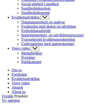
Social ulighed i sundhed
Sundhedsteknologi
Sundhedsøkonomi
Kvalitetsudvikling
Datamanagement og analyse
Evaluering med dialog og udvikling
Forbedringsarbejde
Implementerings- og udviklingsprocesser
Tværsektoriel kvalitetsmonitorering
Undersøgelser med spørgeskemaer
Vores viden
Medarbejdere
Projekter
Publikationer
Om os
Forskning
Kvalitetsudvikling
Vores viden
Aktuelt
About us
Forside
Projekter
Ny søgning