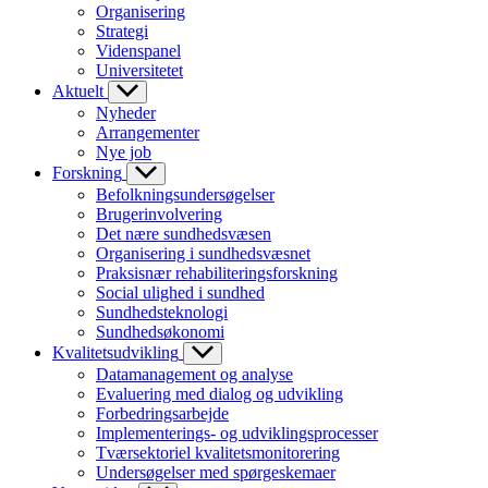
Organisering
Strategi
Videnspanel
Universitetet
Aktuelt
Nyheder
Arrangementer
Nye job
Forskning
Befolkningsundersøgelser
Brugerinvolvering
Det nære sundhedsvæsen
Organisering i sundhedsvæsnet
Praksisnær rehabiliteringsforskning
Social ulighed i sundhed
Sundhedsteknologi
Sundhedsøkonomi
Kvalitetsudvikling
Datamanagement og analyse
Evaluering med dialog og udvikling
Forbedringsarbejde
Implementerings- og udviklingsprocesser
Tværsektoriel kvalitetsmonitorering
Undersøgelser med spørgeskemaer