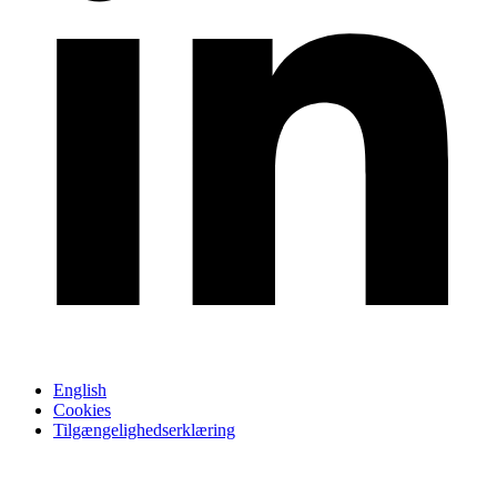
English
Cookies
Tilgængelighedserklæring