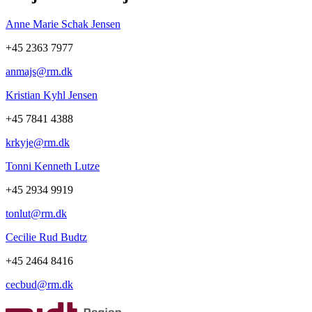
Anne Marie Schak Jensen
+45 2363 7977
anmajs@rm.dk
Kristian Kyhl Jensen
+45 7841 4388
krkyje@rm.dk
Tonni Kenneth Lutze
+45 2934 9919
tonlut@rm.dk
Cecilie Rud Budtz
+45 2464 8416
cecbud@rm.dk