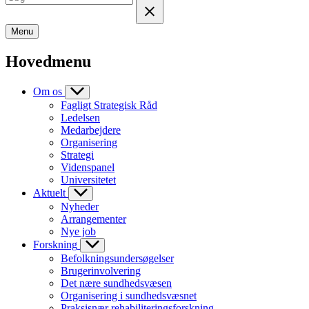
Menu
Hovedmenu
Om os
Fagligt Strategisk Råd
Ledelsen
Medarbejdere
Organisering
Strategi
Videnspanel
Universitetet
Aktuelt
Nyheder
Arrangementer
Nye job
Forskning
Befolkningsundersøgelser
Brugerinvolvering
Det nære sundhedsvæsen
Organisering i sundhedsvæsnet
Praksisnær rehabiliteringsforskning