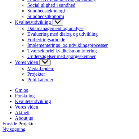
Social ulighed i sundhed
Sundhedsteknologi
Sundhedsøkonomi
Kvalitetsudvikling
Datamanagement og analyse
Evaluering med dialog og udvikling
Forbedringsarbejde
Implementerings- og udviklingsprocesser
Tværsektoriel kvalitetsmonitorering
Undersøgelser med spørgeskemaer
Vores viden
Medarbejdere
Projekter
Publikationer
Om os
Forskning
Kvalitetsudvikling
Vores viden
Aktuelt
About us
Forside
Projekter
Ny søgning