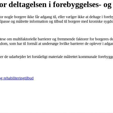
 deltagelsen i forebyggelses- og 
 nogle borgere ikke får adgang til, eller vælger ikke at deltage i foreb
ilpasse og målrette information og tilbud til borgere med kroniske sy
ese om multifaktorielle barrierer og fremmende faktorer for borgeres del
m, som har til formål at undersøge hvilke barrierer de oplever i adgang 
ter de udarbejder let forståeligt materiale målrettet kommunale forebygge
g rehabiliteringtilbud