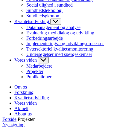
Social ulighed i sundhed
Sundhedsteknologi
Sundhedsøkonomi
Kvalitetsudvikling
Datamanagement og analyse
Evaluering med dialog og udvikling
Forbedringsarbejde
Implementerings- og udviklingsprocesser
Tværsektoriel kvalitetsmonitorering
Undersøgelser med spørgeskemaer
Vores viden
Medarbejdere
Projekter
Publikationer
Om os
Forskning
Kvalitetsudvikling
Vores viden
Aktuelt
About us
Forside
Projekter
Ny søgning