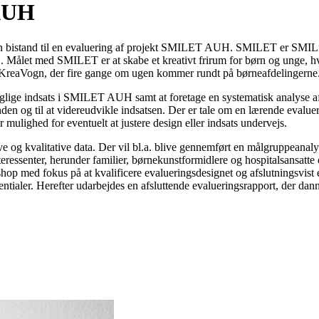
 AUH
istand til en evaluering af projekt SMILET AUH. SMILET er SMILfon
. Målet med SMILET er at skabe et kreativt frirum for børn og unge, hv
 KreaVogn, der fire gange om ugen kommer rundt på børneafdelingerne
aglige indsats i SMILET AUH samt at foretage en systematisk analyse af
Lfonden og til at videreudvikle indsatsen. Der er tale om en lærende e
mulighed for eventuelt at justere design eller indsats undervejs.
ive og kvalitative data. Der vil bl.a. blive gennemført en målgruppean
essenter, herunder familier, børnekunstformidlere og hospitalsansatte 
hop med fokus på at kvalificere evalueringsdesignet og afslutningsvist
ntialer. Herefter udarbejdes en afsluttende evalueringsrapport, der dann