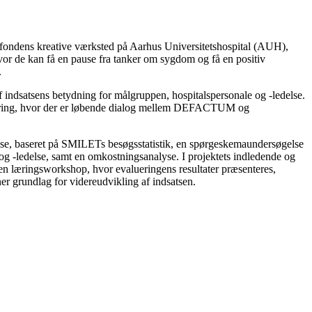
dens kreative værksted på Aarhus Universitetshospital (AUH),
or de kan få en pause fra tanker om sygdom og få en positiv
.
 indsatsens betydning for målgruppen, hospitalspersonale og -ledelse.
valuering, hvor der er løbende dialog mellem DEFACTUM og
alyse, baseret på SMILETs besøgsstatistik, en spørgeskemaundersøgelse
og -ledelse, samt en omkostningsanalyse. I projektets indledende og
 en læringsworkshop, hvor evalueringens resultater præsenteres,
er grundlag for videreudvikling af indsatsen.