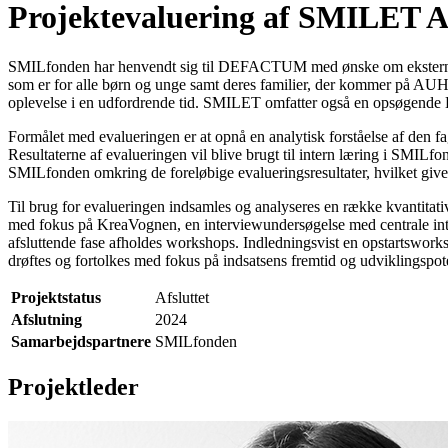
Projektevaluering af SMILET
SMILfonden har henvendt sig til DEFACTUM med ønske om ekstern b
som er for alle børn og unge samt deres familier, der kommer på AUH
oplevelse i en udfordrende tid. SMILET omfatter også en opsøgende
Formålet med evalueringen er at opnå en analytisk forståelse af den f
Resultaterne af evalueringen vil blive brugt til intern læring i SMI
SMILfonden omkring de foreløbige evalueringsresultater, hvilket giver 
Til brug for evalueringen indsamles og analyseres en række kvantitat
med fokus på KreaVognen, en interviewundersøgelse med centrale inter
afsluttende fase afholdes workshops. Indledningsvist en opstartsworks
drøftes og fortolkes med fokus på indsatsens fremtid og udviklingspote
Projektstatus
Afsluttet
Afslutning
2024
Samarbejdspartnere
SMILfonden
Projektleder