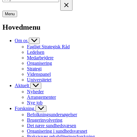
Menu
Hovedmenu
Om os
Fagligt Strategisk Råd
Ledelsen
Medarbejdere
Organisering
Strategi
Videnspanel
Universitetet
Aktuelt
Nyheder
Arrangementer
Nye job
Forskning
Befolkningsundersøgelser
Brugerinvolvering
Det nære sundhedsvæsen
Organisering i sundhedsvæsnet
Praksisnær rehabiliteringsforskning