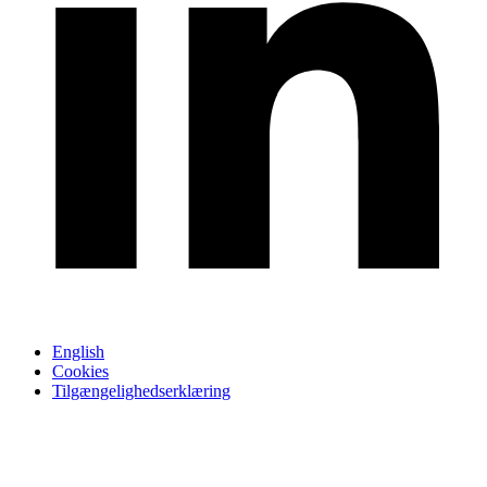
English
Cookies
Tilgængelighedserklæring