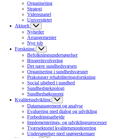
Organisering
Strategi
Videnspanel
Universitetet
Aktuelt
Nyheder
Arrangementer
Nye job
Forskning
Befolkningsundersøgelser
Brugerinvolvering
Det nære sundhedsvæsen
Organisering i sundhedsvæsnet
Praksisnær rehabiliteringsforskning
Social ulighed i sundhed
Sundhedsteknologi
Sundhedsøkonomi
Kvalitetsudvikling
Datamanagement og analyse
Evaluering med dialog og udvikling
Forbedringsarbejde
Implementerings- og udviklingsprocesser
Tværsektoriel kvalitetsmonitorering
Undersøgelser med spørgeskemaer