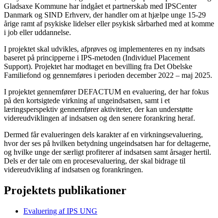
Gladsaxe Kommune har indgået et partnerskab med IPSCenter
Danmark og SIND Erhverv, der handler om at hjælpe unge 15-29
årige ramt af psykiske lidelser eller psykisk sårbarhed med at komme
i job eller uddannelse.
I projektet skal udvikles, afprøves og implementeres en ny indsats
baseret på principperne i IPS-metoden (Individuel Placement
Support). Projektet har modtaget en bevilling fra Det Obelske
Familiefond og gennemføres i perioden december 2022 – maj 2025.
I projektet gennemfører DEFACTUM en evaluering, der har fokus
på den kortsigtede virkning af ungeindsatsen, samt i et
læringsperspektiv gennemfører aktiviteter, der kan understøtte
videreudviklingen af indsatsen og den senere forankring heraf.
Dermed får evalueringen dels karakter af en virkningsevaluering,
hvor der ses på hvilken betydning ungeindsatsen har for deltagerne,
og hvilke unge der særligt profiterer af indsatsen samt årsager hertil.
Dels er der tale om en procesevaluering, der skal bidrage til
videreudvikling af indsatsen og forankringen.
Projektets publikationer
Evaluering af IPS UNG