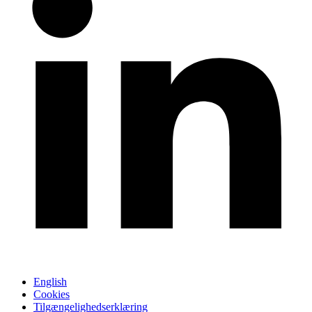
English
Cookies
Tilgængelighedserklæring