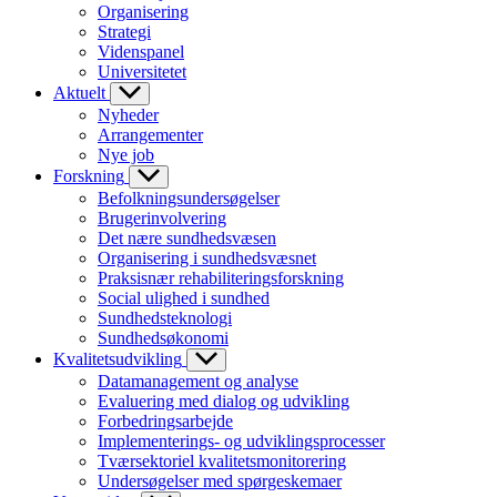
Organisering
Strategi
Videnspanel
Universitetet
Aktuelt
Nyheder
Arrangementer
Nye job
Forskning
Befolkningsundersøgelser
Brugerinvolvering
Det nære sundhedsvæsen
Organisering i sundhedsvæsnet
Praksisnær rehabiliteringsforskning
Social ulighed i sundhed
Sundhedsteknologi
Sundhedsøkonomi
Kvalitetsudvikling
Datamanagement og analyse
Evaluering med dialog og udvikling
Forbedringsarbejde
Implementerings- og udviklingsprocesser
Tværsektoriel kvalitetsmonitorering
Undersøgelser med spørgeskemaer