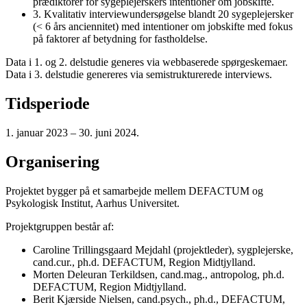
prædiktorer for sygeplejerskers intentioner om jobskifte.
3. Kvalitativ interviewundersøgelse blandt 20 sygeplejersker
(< 6 års anciennitet) med intentioner om jobskifte med fokus
på faktorer af betydning for fastholdelse.
Data i 1. og 2. delstudie generes via webbaserede spørgeskemaer.
Data i 3. delstudie genereres via semistrukturerede interviews.
Tidsperiode
1. januar 2023 – 30. juni 2024.
Organisering
Projektet bygger på et samarbejde mellem DEFACTUM og
Psykologisk Institut, Aarhus Universitet.
Projektgruppen består af:
Caroline Trillingsgaard Mejdahl (projektleder), sygplejerske,
cand.cur., ph.d. DEFACTUM, Region Midtjylland.
Morten Deleuran Terkildsen, cand.mag., antropolog, ph.d.
DEFACTUM, Region Midtjylland.
Berit Kjærside Nielsen, cand.psych., ph.d., DEFACTUM,