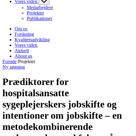
Vores viden
Medarbejdere
Projekter
Publikationer
Om os
Forskning
Kvalitetsudvikling
Vores viden
Aktuelt
About us
Forside
Projekter
Ny søgning
Prædiktorer for
hospitalsansatte
sygeplejerskers jobskifte og
intentioner om jobskifte – en
metodekombinerende