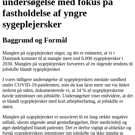
undersøgelse med fokus på
fastholdelse af yngre
sygeplejersker
Baggrund og Formål
Manglen på sygeplejersker stiger, og det er estimeret, at vi i
Danmark kommer til at mangle mere end 6.000 sygeplejersker i
2030. Manglen på sygeplejersker forværres af en stigende tendens til
jobskifte blandt sygeplejersker.
I vores tidligere undersøgelse af sygeplejerskers mentale sundhed
under COVID-19-pandemien, som du kan læse mere om via linket
nederst på siden, dokumenterede vi, at 34 % af sygeplejerskerne
havde intentioner om jobskifte. Undersøgelser viser endvidere, at det
er blandt sygeplejersker med kort arbejdserfaring, at jobskifte er
størst.
Manglen på sygeplejersker er associeret til en lang række negative
udfald, såsom stigende antal genindlæggelser, flere medicinfejl og
øget dødelighed blandt patienter. Det er derfor vigtigt at afdække og
forstå sygeplejerskers intentioner om jobskifte og ikke mindst at