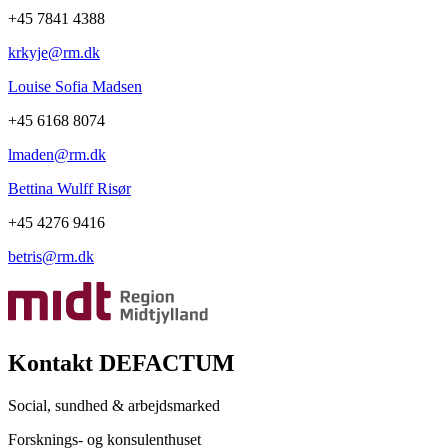
+45 7841 4388
krkyje@rm.dk
Louise Sofia Madsen
+45 6168 8074
lmaden@rm.dk
Bettina Wulff Risør
+45 4276 9416
betris@rm.dk
Kontakt DEFACTUM
Social, sundhed & arbejdsmarked
Forsknings- og konsulenthuset