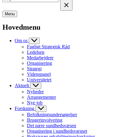
Menu
Hovedmenu
Om os
Fagligt Strategisk Råd
Ledelsen
Medarbejdere
Organisering
Strategi
Videnspanel
Universitetet
Aktuelt
Nyheder
Arrangementer
Nye job
Forskning
Befolkningsundersøgelser
Brugerinvolvering
Det nære sundhedsvæsen
Organisering i sundhedsvæsnet
Praksisnær rehabiliteringsforskning