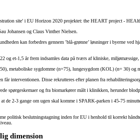
ation site' i EU Horizon 2020 projektet: the HEART project - HEAlth
 Sau Johansen og Claus Vinther Nielsen.
sundheden kan forbedres gennem ’blå-grønne’ løsninger i byerne ved hj
022 og et-1,5 år frem indsamles data på tværs af kliniske, miljømæssige,
(n=50), metaboliske sygdomme (n=75), lungesygdom (KOL) (n= 30) og 
n får interventionen. Disse rekrutteres efter planen fra rehabiliteringso
terede spørgeskemaer og fra biomarkører målt i klinikken, herunder blodp
til, at de 2-3 gange om ugen skal komme i SPARK-parken i 45-75 minutt
me politisk beslutningstagning inden for EU i henhold til korrekt håndte
niveau.
lig dimension