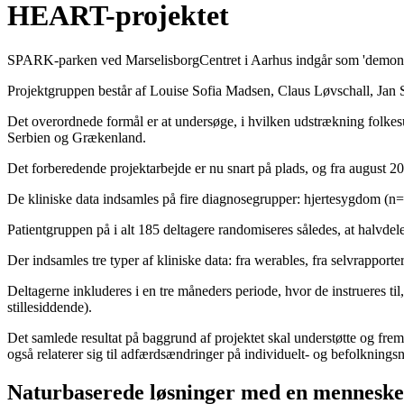
HEART-projektet
SPARK-parken ved MarselisborgCentret i Aarhus indgår som 'demonstr
Projektgruppen består af Louise Sofia Madsen, Claus Løvschall, Jan
Det overordnede formål er at undersøge, i hvilken udstrækning folke
Serbien og Grækenland.
Det forberedende projektarbejde er nu snart på plads, og fra august 2
De kliniske data indsamles på fire diagnosegrupper: hjertesygdom 
Patientgruppen på i alt 185 deltagere randomiseres således, at halvdele
Der indsamles tre typer af kliniske data: fra werables, fra selvrappor
Deltagerne inkluderes i en tre måneders periode, hvor de instrueres 
stillesiddende).
Det samlede resultat på baggrund af projektet skal understøtte og frem
også relaterer sig til adfærdsændringer på individuelt- og befolknings
Naturbaserede løsninger med en menneske