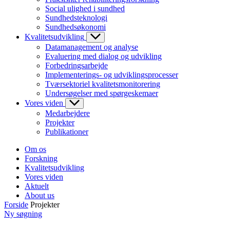
Social ulighed i sundhed
Sundhedsteknologi
Sundhedsøkonomi
Kvalitetsudvikling
Datamanagement og analyse
Evaluering med dialog og udvikling
Forbedringsarbejde
Implementerings- og udviklingsprocesser
Tværsektoriel kvalitetsmonitorering
Undersøgelser med spørgeskemaer
Vores viden
Medarbejdere
Projekter
Publikationer
Om os
Forskning
Kvalitetsudvikling
Vores viden
Aktuelt
About us
Forside
Projekter
Ny søgning