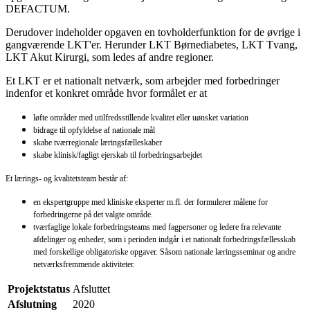
DEFACTUM.
Derudover indeholder opgaven en tovholderfunktion for de øvrige i
gangværende LKT'er. Herunder LKT Børnediabetes, LKT Tvang,
LKT Akut Kirurgi, som ledes af andre regioner.
Et LKT er et nationalt netværk, som arbejder med forbedringer
indenfor et konkret område hvor formålet er at
løfte områder med utilfredsstillende kvalitet eller uønsket variation
bidrage til opfyldelse af nationale mål
skabe tværregionale læringsfælleskaber
skabe klinisk/fagligt ejerskab til forbedringsarbejdet
Et lærings- og kvalitetsteam består af:
en ekspertgruppe med kliniske eksperter m.fl. der formulerer målene for
forbedringerne på det valgte område.
tværfaglige lokale forbedringsteams med fagpersoner og ledere fra relevante
afdelinger og enheder, som i perioden indgår i et nationalt forbedringsfællesskab
med forskellige obligatoriske opgaver. Såsom nationale læringsseminar og andre
netværksfremmende aktiviteter.
Projektstatus
Afsluttet
Afslutning
2020