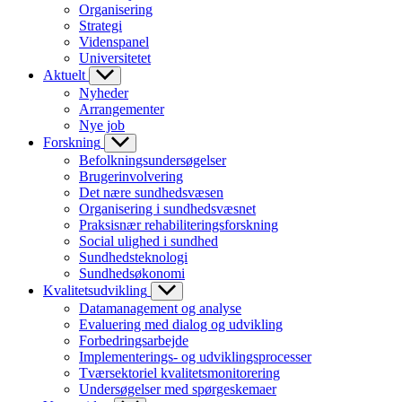
Organisering
Strategi
Videnspanel
Universitetet
Aktuelt
Nyheder
Arrangementer
Nye job
Forskning
Befolkningsundersøgelser
Brugerinvolvering
Det nære sundhedsvæsen
Organisering i sundhedsvæsnet
Praksisnær rehabiliteringsforskning
Social ulighed i sundhed
Sundhedsteknologi
Sundhedsøkonomi
Kvalitetsudvikling
Datamanagement og analyse
Evaluering med dialog og udvikling
Forbedringsarbejde
Implementerings- og udviklingsprocesser
Tværsektoriel kvalitetsmonitorering
Undersøgelser med spørgeskemaer