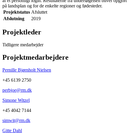
af et personligt login. Resultaterne fra undersøgelsen bliver opgjort
på landsplan og for de enkelte regioner og fødesteder.
Projektstatus
Afsluttet
Afslutning
2019
Projektleder
Tidligere medarbejder
Projektmedarbejdere
Pernille Bjørnholt Nielsen
+45 6139 2750
perbjoe@rm.dk
Simone Witzel
+45 4042 7144
simwit@rm.dk
Gitte Dahl