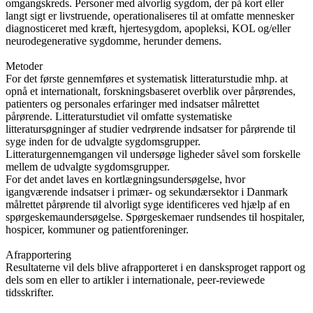
omgangskreds. Personer med alvorlig sygdom, der på kort eller
langt sigt er livstruende, operationaliseres til at omfatte mennesker
diagnosticeret med kræft, hjertesygdom, apopleksi, KOL og/eller
neurodegenerative sygdomme, herunder demens.
Metoder
For det første gennemføres et systematisk litteraturstudie mhp. at
opnå et internationalt, forskningsbaseret overblik over pårørendes,
patienters og personales erfaringer med indsatser målrettet
pårørende. Litteraturstudiet vil omfatte systematiske
litteratursøgninger af studier vedrørende indsatser for pårørende til
syge inden for de udvalgte sygdomsgrupper.
Litteraturgennemgangen vil undersøge ligheder såvel som forskelle
mellem de udvalgte sygdomsgrupper.
For det andet laves en kortlægningsundersøgelse, hvor
igangværende indsatser i primær- og sekundærsektor i Danmark
målrettet pårørende til alvorligt syge identificeres ved hjælp af en
spørgeskemaundersøgelse. Spørgeskemaer rundsendes til hospitaler,
hospicer, kommuner og patientforeninger.
Afrapportering
Resultaterne vil dels blive afrapporteret i en dansksproget rapport og
dels som en eller to artikler i internationale, peer-reviewede
tidsskrifter.