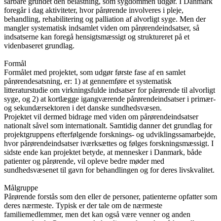
sårbare grundet den belastning, som sygdommen udgør. I Danmark
foregår i dag aktiviteter, hvor pårørende involveres i pleje,
behandling, rehabilitering og palliation af alvorligt syge. Men der
mangler systematisk indsamlet viden om pårørendeindsatser, så
indsatserne kan foregå hensigtsmæssigt og struktureret på et
videnbaseret grundlag.
Formål
Formålet med projektet, som udgør første fase af en samlet
pårørendesatsning, er: 1) at gennemføre et systematisk
litteraturstudie om virkningsfulde indsatser for pårørende til alvorligt
syge, og 2) at kortlægge igangværende pårørendeindsatser i primær-
og sekundærsektoren i det danske sundhedsvæsen.
Projektet vil dermed bidrage med viden om pårørendeindsatser
nationalt såvel som internationalt. Samtidig danner det grundlag for
projektgruppens efterfølgende forsknings- og udviklingssamarbejde,
hvor pårørendeindsatser iværksættes og følges forskningsmæssigt. I
sidste ende kan projektet betyde, at mennesker i Danmark, både
patienter og pårørende, vil opleve bedre møder med
sundhedsvæsenet til gavn for behandlingen og for deres livskvalitet.
Målgruppe
Pårørende forstås som den eller de personer, patienterne opfatter som
deres nærmeste. Typisk er der tale om de nærmeste
familiemedlemmer, men det kan også være venner og anden