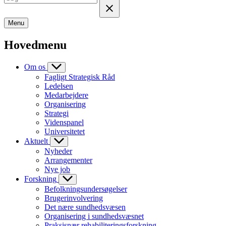
Menu
Hovedmenu
Om os
Fagligt Strategisk Råd
Ledelsen
Medarbejdere
Organisering
Strategi
Videnspanel
Universitetet
Aktuelt
Nyheder
Arrangementer
Nye job
Forskning
Befolkningsundersøgelser
Brugerinvolvering
Det nære sundhedsvæsen
Organisering i sundhedsvæsnet
Praksisnær rehabiliteringsforskning