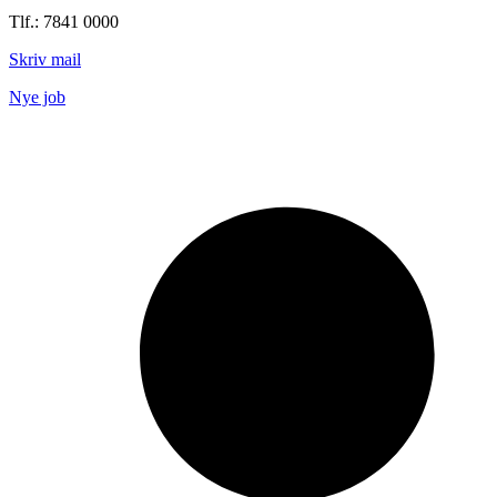
Tlf.: 7841 0000
Skriv mail
Nye job