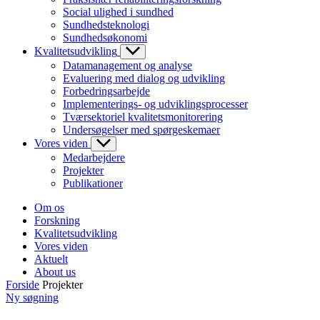
Social ulighed i sundhed
Sundhedsteknologi
Sundhedsøkonomi
Kvalitetsudvikling
Datamanagement og analyse
Evaluering med dialog og udvikling
Forbedringsarbejde
Implementerings- og udviklingsprocesser
Tværsektoriel kvalitetsmonitorering
Undersøgelser med spørgeskemaer
Vores viden
Medarbejdere
Projekter
Publikationer
Om os
Forskning
Kvalitetsudvikling
Vores viden
Aktuelt
About us
Forside
Projekter
Ny søgning