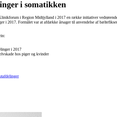
ringer i somatikken
Klinikforum i Region Midtjylland i 2017 en række initiativer vedrørende
er i 2017. Formålet var at afdække årsager til anvendelse af bæltefikser
in:
elinger i 2017
selvskade hos piger og kvinder
utafdelinger