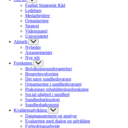
Fagligt Strategisk Råd
Ledelsen
Medarbejdere
Organisering
Strategi
Videnspanel
Universitetet
Aktuelt
Nyheder
Arrangementer
Nye job
Forskning
Befolkningsundersøgelser
Brugerinvolvering
Det nære sundhedsvæsen
Organisering i sundhedsvæsnet
Praksisnær rehabiliteringsforskning
Social ulighed i sundhed
Sundhedsteknologi
Sundhedsøkonomi
Kvalitetsudvikling
Datamanagement og analyse
Evaluering med dialog og udvikling
Forbedringsarbejde