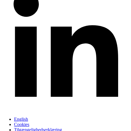
English
Cookies
Tilgængelighedserklæring