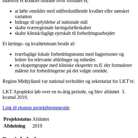
indenfor et konkret område hvor formålet er,
at løfte områder med utilfredsstillende kvalitet eller uønsket
variation
bidrage til opfyldelse af nationale mål
skabe tværregionale læringsfælleskaber
skabe klinisk/fagligt ejerskab til forbedringsarbejdet
Et lærings- og kvalitetsteam består af:
tværfaglige lokale forbedringsteams med fagpersoner og
ledere fra relevante afdelinger og enheder.
en ekspertgruppe med kliniske eksperter m.fl. der formulerer
målene for forbedringerne på det valgte område.
Region Midtjylland var national tovholder og sekretariat for LKT'et.
LKT Apopleksi løb over en to-årig periode, og blev afsluttet 3.
kvartal 2019.
Link til ekstern projekthjemmeside
Projektstatus
Afsluttet
Afslutning
2019