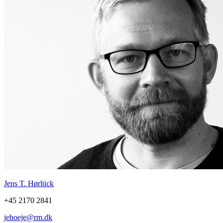
Jens T. Hørlück
+45 2170 2841
jehoeje@rm.dk