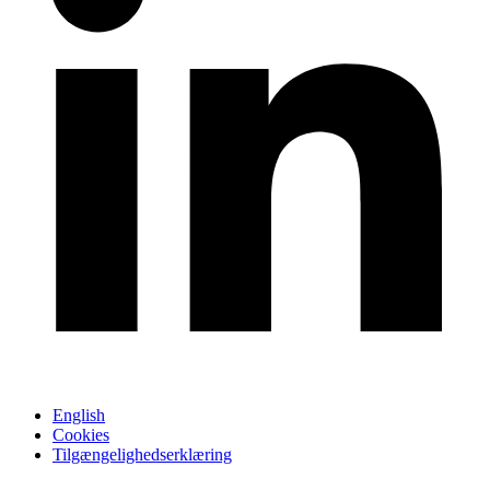
English
Cookies
Tilgængelighedserklæring