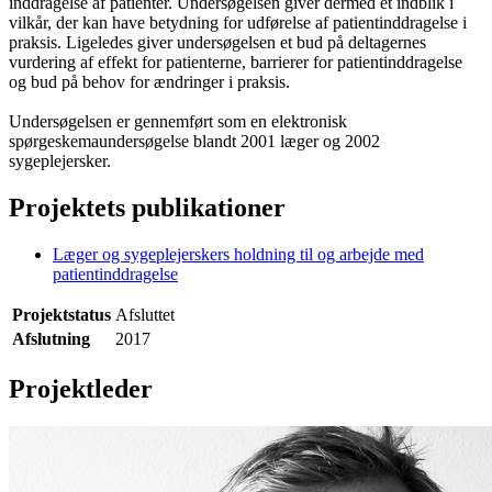
inddragelse af patienter. Undersøgelsen giver dermed et indblik i
vilkår, der kan have betydning for udførelse af patientinddragelse i
praksis. Ligeledes giver undersøgelsen et bud på deltagernes
vurdering af effekt for patienterne, barrierer for patientinddragelse
og bud på behov for ændringer i praksis.
Undersøgelsen er gennemført som en elektronisk
spørgeskemaundersøgelse blandt 2001 læger og 2002
sygeplejersker.
Projektets publikationer
Læger og sygeplejerskers holdning til og arbejde med
patientinddragelse
Projektstatus
Afsluttet
Afslutning
2017
Projektleder