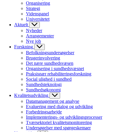
Organisering
Strategi
Videnspanel
Universitetet
Aktuelt
Nyheder
Arrangementer
Nye job
Forskning
Befolkningsundersøgelser
Brugerinvolvering
Det nære sundhedsvæsen
Organisering i sundhedsvæsnet
Praksisnær rehabiliteringsforskning
Social ulighed i sundhed
Sundhedsteknologi
Sundhedsøkonomi
Kvalitetsudvikling
Datamanagement og analyse
Evaluering med dialog og udvikling
Forbedringsarbejde
Implementerings- og udviklingsprocesser
Tværsektoriel kvalitetsmonitorering
Undersøgelser med spørgeskemaer