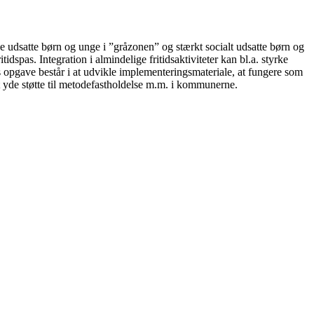
e udsatte børn og unge i ”gråzonen” og stærkt socialt udsatte børn og
idspas. Integration i almindelige fritidsaktiviteter kan bl.a. styrke
 opgave består i at udvikle implementeringsmateriale, at fungere som
t yde støtte til metodefastholdelse m.m. i kommunerne.