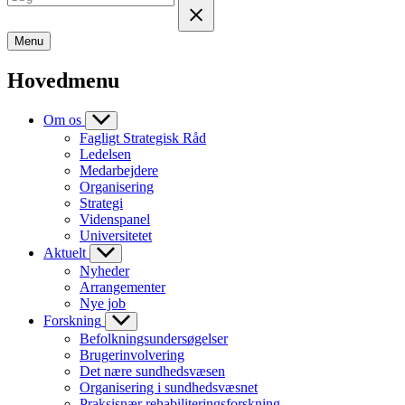
Menu
Hovedmenu
Om os
Fagligt Strategisk Råd
Ledelsen
Medarbejdere
Organisering
Strategi
Videnspanel
Universitetet
Aktuelt
Nyheder
Arrangementer
Nye job
Forskning
Befolkningsundersøgelser
Brugerinvolvering
Det nære sundhedsvæsen
Organisering i sundhedsvæsnet
Praksisnær rehabiliteringsforskning