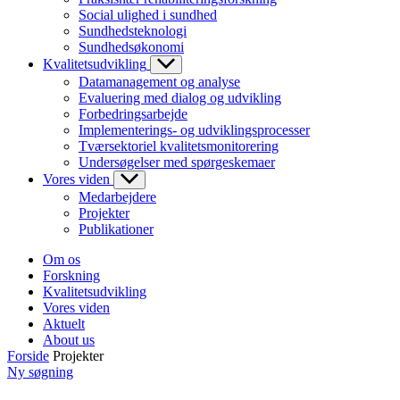
Social ulighed i sundhed
Sundhedsteknologi
Sundhedsøkonomi
Kvalitetsudvikling
Datamanagement og analyse
Evaluering med dialog og udvikling
Forbedringsarbejde
Implementerings- og udviklingsprocesser
Tværsektoriel kvalitetsmonitorering
Undersøgelser med spørgeskemaer
Vores viden
Medarbejdere
Projekter
Publikationer
Om os
Forskning
Kvalitetsudvikling
Vores viden
Aktuelt
About us
Forside
Projekter
Ny søgning