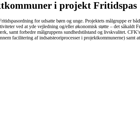
ktkommuner i projekt Fritidspas
ritidspasordning for udsatte børn og unge. Projektets målgruppe er båd
tiviteter ved at yde vejledning og/eller økonomisk støtte – det såkaldt Frit
ærk, samt forbedre målgruppens sundhedstilstand og livskvalitet. CFK's
nnem facilitering af indsatsteoriprocesser i projektkommunerne) samt a