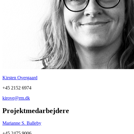
Kirsten Overgaard
+45 2152 6974
kirove@rm.dk
Projektmedarbejdere
Marianne S. Balleby
+45 2475 9006