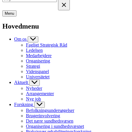
Menu
Hovedmenu
Om os
Fagligt Strategisk Råd
Ledelsen
Medarbejdere
Organisering
Strategi
Videnspanel
Universitetet
Aktuelt
Nyheder
Arrangementer
Nye job
Forskning
Befolkningsundersøgelser
Brugerinvolvering
Det nære sundhedsvæsen
Organisering i sundhedsvæsnet
Praksisnær rehabiliteringsforskning