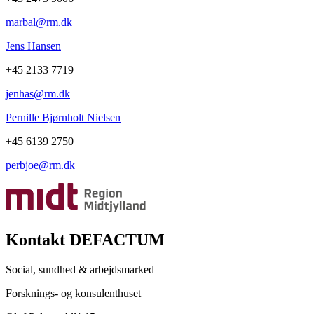
marbal@rm.dk
Jens Hansen
+45 2133 7719
jenhas@rm.dk
Pernille Bjørnholt Nielsen
+45 6139 2750
perbjoe@rm.dk
Kontakt DEFACTUM
Social, sundhed & arbejdsmarked
Forsknings- og konsulenthuset