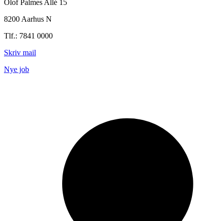
Olof Palmes Allé 15
8200 Aarhus N
Tlf.: 7841 0000
Skriv mail
Nye job