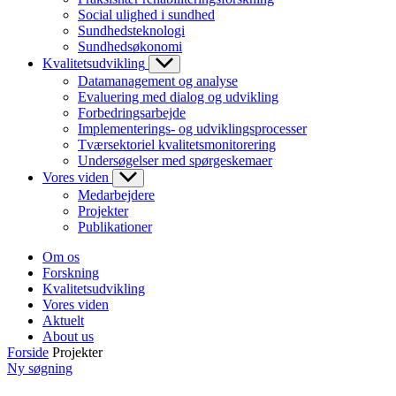
Social ulighed i sundhed
Sundhedsteknologi
Sundhedsøkonomi
Kvalitetsudvikling
Datamanagement og analyse
Evaluering med dialog og udvikling
Forbedringsarbejde
Implementerings- og udviklingsprocesser
Tværsektoriel kvalitetsmonitorering
Undersøgelser med spørgeskemaer
Vores viden
Medarbejdere
Projekter
Publikationer
Om os
Forskning
Kvalitetsudvikling
Vores viden
Aktuelt
About us
Forside
Projekter
Ny søgning