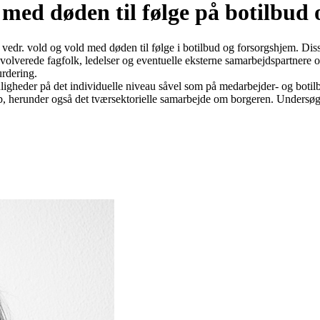
d med døden til følge på botilbud
 vedr. vold og vold med døden til følge i botilbud og forsorgshjem. Di
olverede fagfolk, ledelser og eventuelle eksterne samarbejdspartnere og
urdering.
igheder på det individuelle niveau såvel som på medarbejder- og botilb
, herunder også det tværsektorielle samarbejde om borgeren. Undersøge