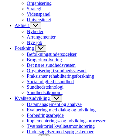
Organisering
Strategi
Videnspanel
Universitetet
Aktuelt
Nyheder
Arrangementer
Nye job
Forskning
Befolkningsundersøgelser
Brugerinvolvering
Det nære sundhedsvæsen
Organisering i sundhedsvæsnet
Praksisnær rehabiliteringsforskning
Social ulighed i sundhed
Sundhedsteknologi
Sundhedsøkonomi
Kvalitetsudvikling
Datamanagement og analyse
Evaluering med dialog og udvikling
Forbedringsarbejde
Implementerings- og udviklingsprocesser
Tværsektoriel kvalitetsmonitorering
Undersøgelser med spørgeskemaer