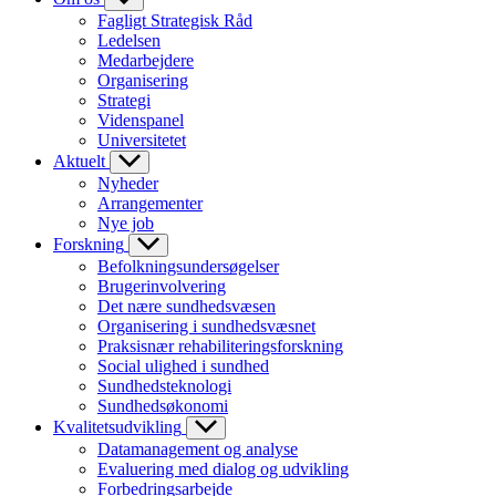
Fagligt Strategisk Råd
Ledelsen
Medarbejdere
Organisering
Strategi
Videnspanel
Universitetet
Aktuelt
Nyheder
Arrangementer
Nye job
Forskning
Befolkningsundersøgelser
Brugerinvolvering
Det nære sundhedsvæsen
Organisering i sundhedsvæsnet
Praksisnær rehabiliteringsforskning
Social ulighed i sundhed
Sundhedsteknologi
Sundhedsøkonomi
Kvalitetsudvikling
Datamanagement og analyse
Evaluering med dialog og udvikling
Forbedringsarbejde