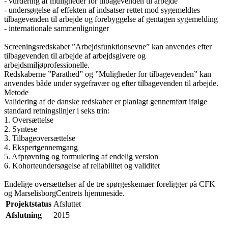
- vurdering af muligheder for tilbagevenden til arbejde
- undersøgelse af effekten af indsatser rettet mod sygemeldtes
tilbagevenden til arbejde og forebyggelse af gentagen sygemelding
- internationale sammenligninger
Screeningsredskabet ”Arbejdsfunktionsevne” kan anvendes efter
tilbagevenden til arbejde af arbejdsgivere og
arbejdsmiljøprofessionelle.
Redskaberne ”Parathed” og ”Muligheder for tilbagevenden” kan
anvendes både under sygefravær og efter tilbagevenden til arbejde.
Metode
Validering af de danske redskaber er planlagt gennemført ifølge
standard retningslinjer i seks trin:
1. Oversættelse
2. Syntese
3. Tilbageoversættelse
4. Ekspertgennemgang
5. Afprøvning og formulering af endelig version
6. Kohorteundersøgelse af reliabilitet og validitet
Endelige oversættelser af de tre spørgeskemaer foreligger på CFK
og MarselisborgCentrets hjemmeside.
Projektstatus
Afsluttet
Afslutning
2015