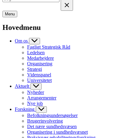
Menu
Hovedmenu
Om os
Fagligt Strategisk Råd
Ledelsen
Medarbejdere
Organisering
Strategi
Videnspanel
Universitetet
Aktuelt
Nyheder
Arrangementer
Nye job
Forskning
Befolkningsundersøgelser
Brugerinvolvering
Det nære sundhedsvæsen
Organisering i sundhedsvæsnet
Praksisnær rehabiliteringsforskning