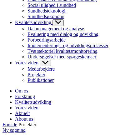
Social ulighed i sundhed
Sundhedsteknologi
Sundhedsøkonomi
Kvalitetsudvikling
Datamanagement og analyse
Evaluering med dialog og udvikling
Forbedringsarbejde
Implementerings- og udviklingsprocesser
Tværsektoriel kvalitetsmonitorering
Undersøgelser med spørgeskemaer
Vores viden
Medarbejdere
Projekter
Publikationer
Om os
Forskning
Kvalitetsudvikling
Vores viden
Aktuelt
About us
Forside
Projekter
Ny søgning