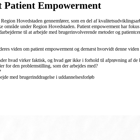
bet Patient Empowerment
egion Hovedstaden gennemfører, som en del af kvalitetsudviklingsarbe
riske område under Region Hovedstaden. Patient empowerment har fokus p
darbejderne til at arbejde med brugerinvolverende metoder og patientc
 deres viden om patient empowerment og dernæst hvorvidt denne viden k
r hvad virker faktisk, og hvad gør ikke i forhold til afprøvning af de k
der for den problemstilling, som der arbejdes med?
?
bejde med brugerinddragelse i uddannelsesforløb