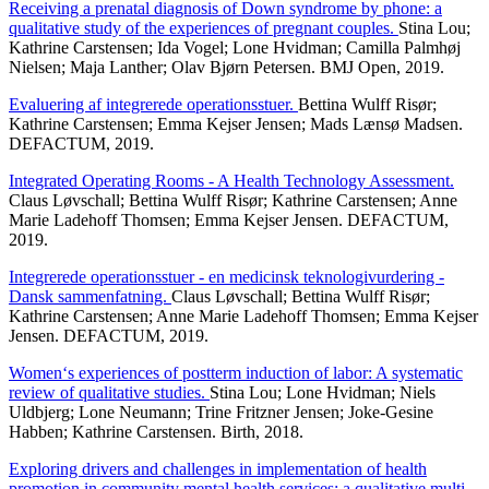
Receiving a prenatal diagnosis of Down syndrome by phone: a
qualitative study of the experiences of pregnant couples.
Stina Lou;
Kathrine Carstensen; Ida Vogel; Lone Hvidman; Camilla Palmhøj
Nielsen; Maja Lanther; Olav Bjørn Petersen. BMJ Open, 2019.
Evaluering af integrerede operationsstuer.
Bettina Wulff Risør;
Kathrine Carstensen; Emma Kejser Jensen; Mads Lænsø Madsen.
DEFACTUM, 2019.
Integrated Operating Rooms - A Health Technology Assessment.
Claus Løvschall; Bettina Wulff Risør; Kathrine Carstensen; Anne
Marie Ladehoff Thomsen; Emma Kejser Jensen. DEFACTUM,
2019.
Integrerede operationsstuer - en medicinsk teknologivurdering -
Dansk sammenfatning.
Claus Løvschall; Bettina Wulff Risør;
Kathrine Carstensen; Anne Marie Ladehoff Thomsen; Emma Kejser
Jensen. DEFACTUM, 2019.
Women‘s experiences of postterm induction of labor: A systematic
review of qualitative studies.
Stina Lou; Lone Hvidman; Niels
Uldbjerg; Lone Neumann; Trine Fritzner Jensen; Joke-Gesine
Habben; Kathrine Carstensen. Birth, 2018.
Exploring drivers and challenges in implementation of health
promotion in community mental health services: a qualitative multi-