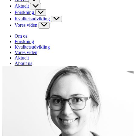
Aktuelt
Forskning
Kvalitetsudvikling
Vores viden
Om os
Forskning
Kvalitetsudvikling
Vores viden
Aktuelt
About us