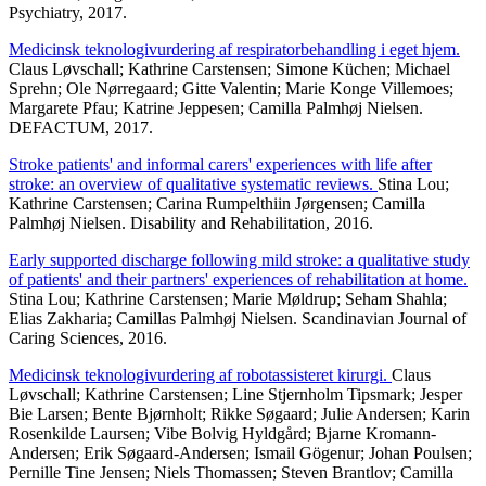
Psychiatry, 2017.
Medicinsk teknologivurdering af respiratorbehandling i eget hjem.
Claus Løvschall; Kathrine Carstensen; Simone Küchen; Michael
Sprehn; Ole Nørregaard; Gitte Valentin; Marie Konge Villemoes;
Margarete Pfau; Katrine Jeppesen; Camilla Palmhøj Nielsen.
DEFACTUM, 2017.
Stroke patients' and informal carers' experiences with life after
stroke: an overview of qualitative systematic reviews.
Stina Lou;
Kathrine Carstensen; Carina Rumpelthiin Jørgensen; Camilla
Palmhøj Nielsen. Disability and Rehabilitation, 2016.
Early supported discharge following mild stroke: a qualitative study
of patients' and their partners' experiences of rehabilitation at home.
Stina Lou; Kathrine Carstensen; Marie Møldrup; Seham Shahla;
Elias Zakharia; Camillas Palmhøj Nielsen. Scandinavian Journal of
Caring Sciences, 2016.
Medicinsk teknologivurdering af robotassisteret kirurgi.
Claus
Løvschall; Kathrine Carstensen; Line Stjernholm Tipsmark; Jesper
Bie Larsen; Bente Bjørnholt; Rikke Søgaard; Julie Andersen; Karin
Rosenkilde Laursen; Vibe Bolvig Hyldgård; Bjarne Kromann-
Andersen; Erik Søgaard-Andersen; Ismail Gögenur; Johan Poulsen;
Pernille Tine Jensen; Niels Thomassen; Steven Brantlov; Camilla