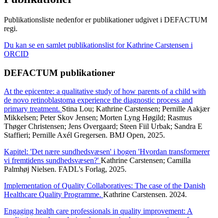
Publikationsliste nedenfor er publikationer udgivet i DEFACTUM
regi.
Du kan se en samlet publikationslist for Kathrine Carstensen i
ORCID
DEFACTUM publikationer
At the epicentre: a qualitative study of how parents of a child with
de novo retinoblastoma experience the diagnostic process and
primary treatment.
Stina Lou; Kathrine Carstensen; Pernille Aakjær
Mikkelsen; Peter Skov Jensen; Morten Lyng Høgild; Rasmus
Thøger Christensen; Jens Overgaard; Steen Fiil Urbak; Sandra E
Staffieri; Pernille Axél Gregersen. BMJ Open, 2025.
Kapitel: 'Det nære sundhedsvæsen' i bogen 'Hvordan transformerer
vi fremtidens sundhedsvæsen?'
Kathrine Carstensen; Camilla
Palmhøj Nielsen. FADL's Forlag, 2025.
Implementation of Quality Collaboratives: The case of the Danish
Healthcare Quality Programme.
Kathrine Carstensen. 2024.
Engaging health care professionals in quality improvement: A