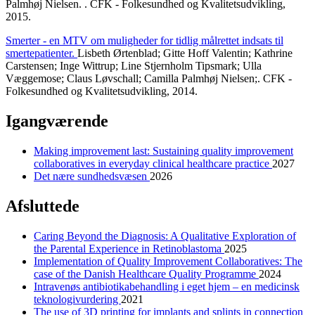
Palmhøj Nielsen. . CFK - Folkesundhed og Kvalitetsudvikling,
2015.
Smerter - en MTV om muligheder for tidlig målrettet indsats til
smertepatienter.
Lisbeth Ørtenblad; Gitte Hoff Valentin; Kathrine
Carstensen; Inge Wittrup; Line Stjernholm Tipsmark; Ulla
Væggemose; Claus Løvschall; Camilla Palmhøj Nielsen;. CFK -
Folkesundhed og Kvalitetsudvikling, 2014.
Igangværende
Making improvement last: Sustaining quality improvement
collaboratives in everyday clinical healthcare practice
2027
Det nære sundhedsvæsen
2026
Afsluttede
Caring Beyond the Diagnosis: A Qualitative Exploration of
the Parental Experience in Retinoblastoma
2025
Implementation of Quality Improvement Collaboratives: The
case of the Danish Healthcare Quality Programme
2024
Intravenøs antibiotikabehandling i eget hjem – en medicinsk
teknologivurdering
2021
The use of 3D printing for implants and splints in connection