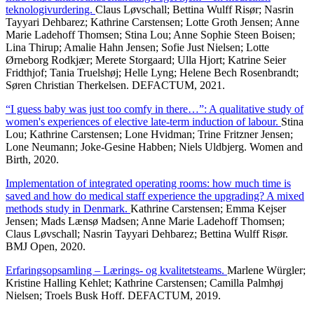
teknologivurdering.
Claus Løvschall; Bettina Wulff Risør; Nasrin
Tayyari Dehbarez; Kathrine Carstensen; Lotte Groth Jensen; Anne
Marie Ladehoff Thomsen; Stina Lou; Anne Sophie Steen Boisen;
Lina Thirup; Amalie Hahn Jensen; Sofie Just Nielsen; Lotte
Ørneborg Rodkjær; Merete Storgaard; Ulla Hjort; Katrine Seier
Fridthjof; Tania Truelshøj; Helle Lyng; Helene Bech Rosenbrandt;
Søren Christian Therkelsen. DEFACTUM, 2021.
“I guess baby was just too comfy in there…”: A qualitative study of
women's experiences of elective late-term induction of labour.
Stina
Lou; Kathrine Carstensen; Lone Hvidman; Trine Fritzner Jensen;
Lone Neumann; Joke-Gesine Habben; Niels Uldbjerg. Women and
Birth, 2020.
Implementation of integrated operating rooms: how much time is
saved and how do medical staff experience the upgrading? A mixed
methods study in Denmark.
Kathrine Carstensen; Emma Kejser
Jensen; Mads Lænsø Madsen; Anne Marie Ladehoff Thomsen;
Claus Løvschall; Nasrin Tayyari Dehbarez; Bettina Wulff Risør.
BMJ Open, 2020.
Erfaringsopsamling – Lærings- og kvalitetsteams.
Marlene Würgler;
Kristine Halling Kehlet; Kathrine Carstensen; Camilla Palmhøj
Nielsen; Troels Busk Hoff. DEFACTUM, 2019.