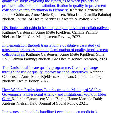
qualitative study exploring the synergies between projects of
professionalisation and institutionalisation in quality improvement
collaborative implementation in Denmark.
Kathrine Carstensen;
Joanne Goldman; Anne Mette Kjeldsen; Stina Lou; Camilla Palmhøj
Nielsen. Journal of Health Services Research & Policy, 2024.
Distributed leadership in health quality improvement collaboratives.
Kathrine Carstensen; Anne Mette Kjeldsen; Camilla Palmhøj
Nielsen. Health Care Management Review, 2023.
Implementation through translation: a qualitative case study of
translation processes in the implementation of quality improvement
collaboratives.
Kathrine Carstensen; Anne Mette Kjeldsen; Stina
Lou; Camilla Palmhøj Nielsen. BMJ health service research, 2023.
The Danish health care quality programme: Creating change
through the use of quality improvement collaboratives.
Kathrine
Carstensen; Anne Mette Kjeldsen; Stina Lou; Camilla Palmhøj
Nielsen;. Health Policy, 2022.
How Welfare Professions Contribute to the Making of Welfare
Governance: Professional Agency and Institutional Work in Elder
Care.
Kathrine Carstensen; Viola Burau; Hanne Marlene Dahl;
Andreas Nielsen Hald. Journal of Social Policy, 2021.
Intravenøs antibiotikabehandling i eget hjem – en medicinsk