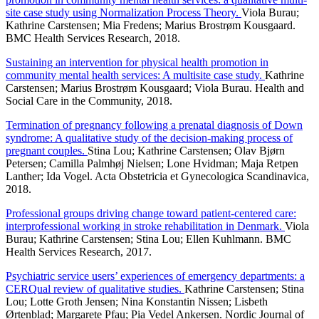
site case study using Normalization Process Theory.
Viola Burau;
Kathrine Carstensen; Mia Fredens; Marius Brostrøm Kousgaard.
BMC Health Services Research, 2018.
Sustaining an intervention for physical health promotion in
community mental health services: A multisite case study.
Kathrine
Carstensen; Marius Brostrøm Kousgaard; Viola Burau. Health and
Social Care in the Community, 2018.
Termination of pregnancy following a prenatal diagnosis of Down
syndrome: A qualitative study of the decision-making process of
pregnant couples.
Stina Lou; Kathrine Carstensen; Olav Bjørn
Petersen; Camilla Palmhøj Nielsen; Lone Hvidman; Maja Retpen
Lanther; Ida Vogel. Acta Obstetricia et Gynecologica Scandinavica,
2018.
Professional groups driving change toward patient-centered care:
interprofessional working in stroke rehabilitation in Denmark.
Viola
Burau; Kathrine Carstensen; Stina Lou; Ellen Kuhlmann. BMC
Health Services Research, 2017.
Psychiatric service users’ experiences of emergency departments: a
CERQual review of qualitative studies.
Kathrine Carstensen; Stina
Lou; Lotte Groth Jensen; Nina Konstantin Nissen; Lisbeth
Ørtenblad; Margarete Pfau; Pia Vedel Ankersen. Nordic Journal of