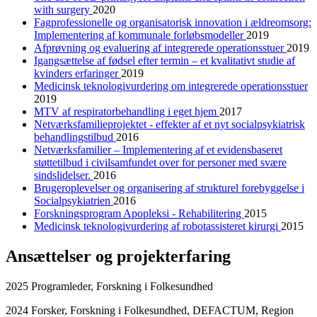
with surgery
2020
Fagprofessionelle og organisatorisk innovation i ældreomsorg:
Implementering af kommunale forløbsmodeller
2019
Afprøvning og evaluering af integrerede operationsstuer
2019
Igangsættelse af fødsel efter termin – et kvalitativt studie af
kvinders erfaringer
2019
Medicinsk teknologivurdering om integrerede operationsstuer
2019
MTV af respiratorbehandling i eget hjem
2017
Netværksfamilieprojektet - effekter af et nyt socialpsykiatrisk
behandlingstilbud
2016
Netværksfamilier – Implementering af et evidensbaseret
støttetilbud i civilsamfundet over for personer med svære
sindslidelser.
2016
Brugeroplevelser og organisering af strukturel forebyggelse i
Socialpsykiatrien
2016
Forskningsprogram Apopleksi - Rehabilitering
2015
Medicinsk teknologivurdering af robotassisteret kirurgi
2015
Ansættelser og projekterfaring
2025 Programleder, Forskning i Folkesundhed
2024 Forsker, Forskning i Folkesundhed, DEFACTUM, Region