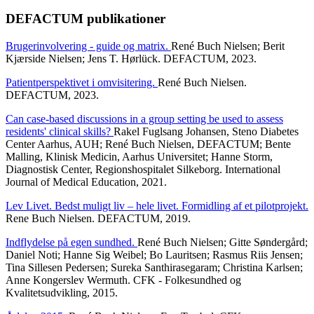
DEFACTUM publikationer
Brugerinvolvering - guide og matrix.
René Buch Nielsen; Berit
Kjærside Nielsen; Jens T. Hørlück. DEFACTUM, 2023.
Patientperspektivet i omvisitering.
René Buch Nielsen.
DEFACTUM, 2023.
Can case-based discussions in a group setting be used to assess
residents' clinical skills?
Rakel Fuglsang Johansen, Steno Diabetes
Center Aarhus, AUH; René Buch Nielsen, DEFACTUM; Bente
Malling, Klinisk Medicin, Aarhus Universitet; Hanne Storm,
Diagnostisk Center, Regionshospitalet Silkeborg. International
Journal of Medical Education, 2021.
Lev Livet. Bedst muligt liv – hele livet. Formidling af et pilotprojekt.
Rene Buch Nielsen. DEFACTUM, 2019.
Indflydelse på egen sundhed.
René Buch Nielsen; Gitte Søndergård;
Daniel Noti; Hanne Sig Weibel; Bo Lauritsen; Rasmus Riis Jensen;
Tina Sillesen Pedersen; Sureka Santhirasegaram; Christina Karlsen;
Anne Kongerslev Wermuth. CFK - Folkesundhed og
Kvalitetsudvikling, 2015.