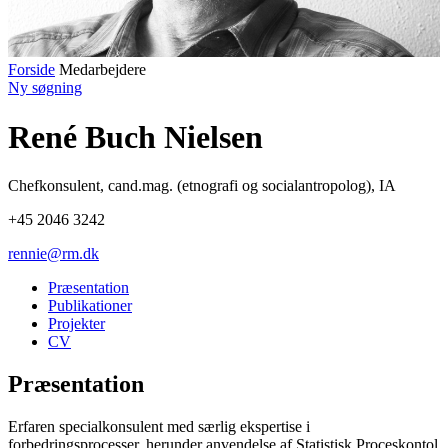
Forside
Medarbejdere
Ny søgning
René Buch Nielsen
Chefkonsulent
,
cand.mag. (etnografi og socialantropolog), IA
+45 2046 3242
rennie@rm.dk
Præsentation
Publikationer
Projekter
CV
Præsentation
Erfaren specialkonsulent med særlig ekspertise i
forbedringsprocesser, herunder anvendelse af Statistisk Proceskontol