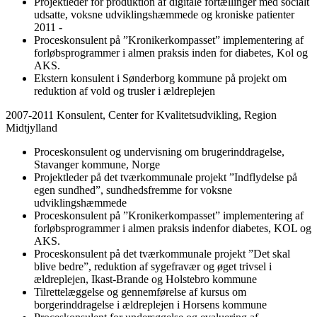
Projektleder for produktion af digitale fortællinger med socialt
udsatte, voksne udviklingshæmmede og kroniske patienter
2011 -
Proceskonsulent på ”Kronikerkompasset” implementering af
forløbsprogrammer i almen praksis inden for diabetes, Kol og
AKS.
Ekstern konsulent i Sønderborg kommune på projekt om
reduktion af vold og trusler i ældreplejen
2007-2011 Konsulent, Center for Kvalitetsudvikling, Region
Midtjylland
Proceskonsulent og undervisning om brugerinddragelse,
Stavanger kommune, Norge
Projektleder på det tværkommunale projekt ”Indflydelse på
egen sundhed”, sundhedsfremme for voksne
udviklingshæmmede
Proceskonsulent på ”Kronikerkompasset” implementering af
forløbsprogrammer i almen praksis indenfor diabetes, KOL og
AKS.
Proceskonsulent på det tværkommunale projekt ”Det skal
blive bedre”, reduktion af sygefravær og øget trivsel i
ældreplejen, Ikast-Brande og Holstebro kommune
Tilrettelæggelse og gennemførelse af kursus om
borgerinddragelse i ældreplejen i Horsens kommune