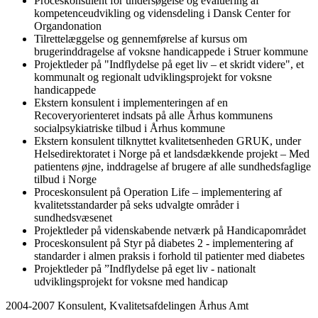
Proceskonsulent for undersøgelse og evaluering af
kompetenceudvikling og vidensdeling i Dansk Center for
Organdonation
Tilrettelæggelse og gennemførelse af kursus om
brugerinddragelse af voksne handicappede i Struer kommune
Projektleder på "Indflydelse på eget liv – et skridt videre", et
kommunalt og regionalt udviklingsprojekt for voksne
handicappede
Ekstern konsulent i implementeringen af en
Recoveryorienteret indsats på alle Århus kommunens
socialpsykiatriske tilbud i Århus kommune
Ekstern konsulent tilknyttet kvalitetsenheden GRUK, under
Helsedirektoratet i Norge på et landsdækkende projekt – Med
patientens øjne, inddragelse af brugere af alle sundhedsfaglige
tilbud i Norge
Proceskonsulent på Operation Life – implementering af
kvalitetsstandarder på seks udvalgte områder i
sundhedsvæsenet
Projektleder på videnskabende netværk på Handicapområdet
Proceskonsulent på Styr på diabetes 2 - implementering af
standarder i almen praksis i forhold til patienter med diabetes
Projektleder på ”Indflydelse på eget liv - nationalt
udviklingsprojekt for voksne med handicap
2004-2007 Konsulent, Kvalitetsafdelingen Århus Amt