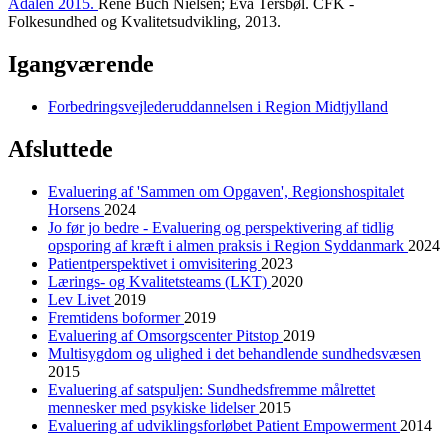
Ådalen 2015.
René Buch Nielsen; Eva Tersbøl. CFK -
Folkesundhed og Kvalitetsudvikling, 2013.
Igangværende
Forbedringsvejlederuddannelsen i Region Midtjylland
Afsluttede
Evaluering af 'Sammen om Opgaven', Regionshospitalet
Horsens
2024
Jo før jo bedre - Evaluering og perspektivering af tidlig
opsporing af kræft i almen praksis i Region Syddanmark
2024
Patientperspektivet i omvisitering
2023
Lærings- og Kvalitetsteams (LKT)
2020
Lev Livet
2019
Fremtidens boformer
2019
Evaluering af Omsorgscenter Pitstop
2019
Multisygdom og ulighed i det behandlende sundhedsvæsen
2015
Evaluering af satspuljen: Sundhedsfremme målrettet
mennesker med psykiske lidelser
2015
Evaluering af udviklingsforløbet Patient Empowerment
2014