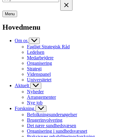
Menu
Hovedmenu
Om os
Fagligt Strategisk Råd
Ledelsen
Medarbejdere
Organisering
Strategi
Videnspanel
Universitetet
Aktuelt
Nyheder
Arrangementer
Nye job
Forskning
Befolkningsundersøgelser
Brugerinvolvering
Det nære sundhedsvæsen
Organisering i sundhedsvæsnet
Praksisnær rehabiliteringsforskning