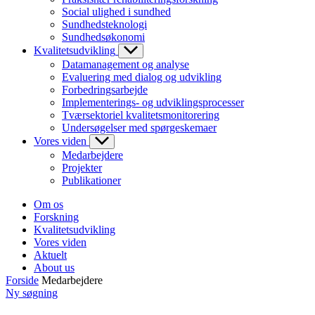
Social ulighed i sundhed
Sundhedsteknologi
Sundhedsøkonomi
Kvalitetsudvikling
Datamanagement og analyse
Evaluering med dialog og udvikling
Forbedringsarbejde
Implementerings- og udviklingsprocesser
Tværsektoriel kvalitetsmonitorering
Undersøgelser med spørgeskemaer
Vores viden
Medarbejdere
Projekter
Publikationer
Om os
Forskning
Kvalitetsudvikling
Vores viden
Aktuelt
About us
Forside
Medarbejdere
Ny søgning