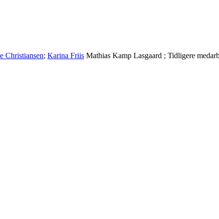
ie Christiansen
;
Karina Friis
Mathias Kamp Lasgaard
;
Tidligere medar