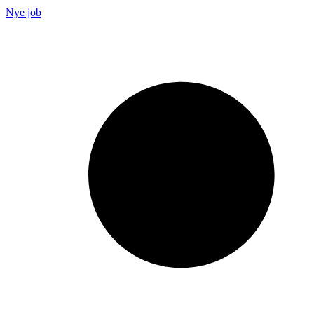
Nye job