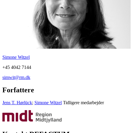
Simone Witzel
+45 4042 7144
simwit@rm.dk
Forfattere
Jens T. Hørlück
;
Simone Witzel
Tidligere medarbejder