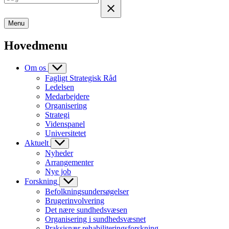
Menu
Hovedmenu
Om os
Fagligt Strategisk Råd
Ledelsen
Medarbejdere
Organisering
Strategi
Videnspanel
Universitetet
Aktuelt
Nyheder
Arrangementer
Nye job
Forskning
Befolkningsundersøgelser
Brugerinvolvering
Det nære sundhedsvæsen
Organisering i sundhedsvæsnet
Praksisnær rehabiliteringsforskning