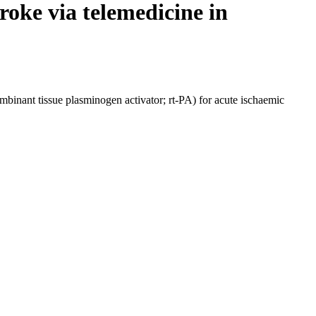
troke via telemedicine in
ombinant tissue plasminogen activator; rt-PA) for acute ischaemic