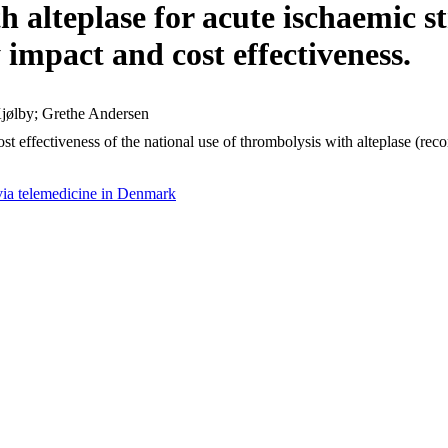
h alteplase for acute ischaemic s
mpact and cost effectiveness.
Kjølby; Grethe Andersen
st effectiveness of the national use of thrombolysis with alteplase (rec
 via telemedicine in Denmark