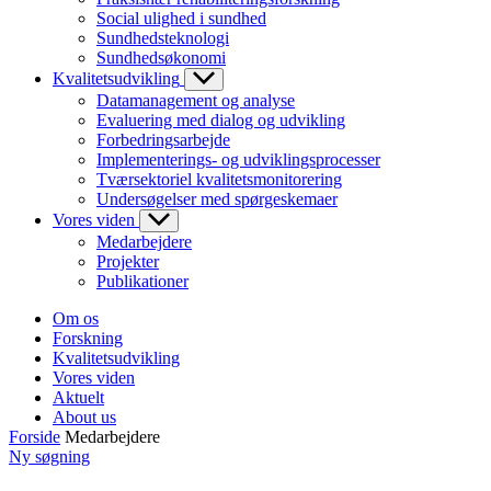
Social ulighed i sundhed
Sundhedsteknologi
Sundhedsøkonomi
Kvalitetsudvikling
Datamanagement og analyse
Evaluering med dialog og udvikling
Forbedringsarbejde
Implementerings- og udviklingsprocesser
Tværsektoriel kvalitetsmonitorering
Undersøgelser med spørgeskemaer
Vores viden
Medarbejdere
Projekter
Publikationer
Om os
Forskning
Kvalitetsudvikling
Vores viden
Aktuelt
About us
Forside
Medarbejdere
Ny søgning