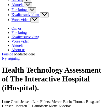
Aktuelt
Forskning
Kvalitetsudvikling
Vores viden
Om os
Forskning
Kvalitetsudvikling
Vores viden
Aktuelt
About us
Forside
Medarbejdere
Ny søgning
Health Technology Assessment
of The Interactive Hospital
(iHospital).
Lotte Groth Jensen; Lars Ehlers; Merete Bech; Thomas Riisgaard
Hansen; Joergen T. Lauridsen; Mette Kjoelby