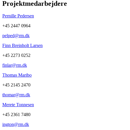
Projektmedarbejdere
Pernille Pedersen
+45 2447 0964
pelped@rm.dk
Finn Breinholt Larsen
+45 2273 0252
finlar@rm.dk
Thomas Maribo
+45 2145 2470
thomar@rm.dk
Merete Tonnesen
+45 2361 7480
ington@rm.dk