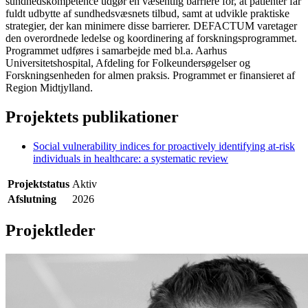
sundhedskompetence udgør en væsentlig barriere for, at patienter får
fuldt udbytte af sundhedsvæsnets tilbud, samt at udvikle praktiske
strategier, der kan minimere disse barrierer. DEFACTUM varetager
den overordnede ledelse og koordinering af forskningsprogrammet.
Programmet udføres i samarbejde med bl.a. Aarhus
Universitetshospital, Afdeling for Folkeundersøgelser og
Forskningsenheden for almen praksis. Programmet er finansieret af
Region Midtjylland.
Projektets publikationer
Social vulnerability indices for proactively identifying at-risk
individuals in healthcare: a systematic review
Projektstatus
Aktiv
Afslutning
2026
Projektleder