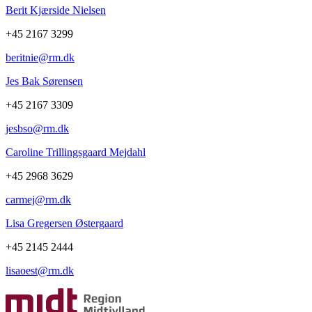
Berit Kjærside Nielsen
+45 2167 3299
beritnie@rm.dk
Jes Bak Sørensen
+45 2167 3309
jesbso@rm.dk
Caroline Trillingsgaard Mejdahl
+45 2968 3629
carmej@rm.dk
Lisa Gregersen Østergaard
+45 2145 2444
lisaoest@rm.dk