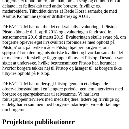
borgerne: et tilbud om ro, om mad, om en seng og et tilbud om at
deltage i et fællesskab med andre borgere, frivillige og
medarbejdere. Tilbuddet drives af Røde Kors i samarbejde med
Aarhus Kommune (som er driftsherre) og AUH.
DEFACTUM har udarbejdet en kvalitativ evaluering af Pitstop.
Pitstop åbnede d. 1. april 2018 og evalueringen fandt sted fra
sensommeren 2018 til marts 2019. Evalueringen skulle svare på, om
borgerne oplever øget livskvalitet i forbindelse med ophold på
Pitstop? om, på hvilke måder Pitstop hjælper borgerne, om
spørgsmål om den organisatoriske kvalitet og hvordan samarbejdet
er mellem de forskellige faggrupper tilknyttet Pitstop. Desuden var
sigtet at undersøge, hvilke begrænsninger Pitstop har, herunder
hvorfor borgere takker nej til Pitstop og årsager til, at borgere ikke
tilbydes ophold på Pitstop.
DEFACTUM har undersøgt Pitstop gennem et deltagende
observationsstudium i en længere periode, gennem interviews med
borgere og spørgeskemaer til selvsamme. Vi har lavet
fokusgruppeinterviews med medarbejdere, ledere og frivillige og
endelig har vi sammen med borgerne udarbejdet videofortællinger
om borgerne.
Projektets publikationer