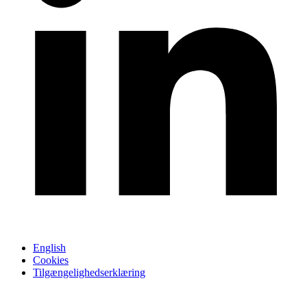
English
Cookies
Tilgængelighedserklæring