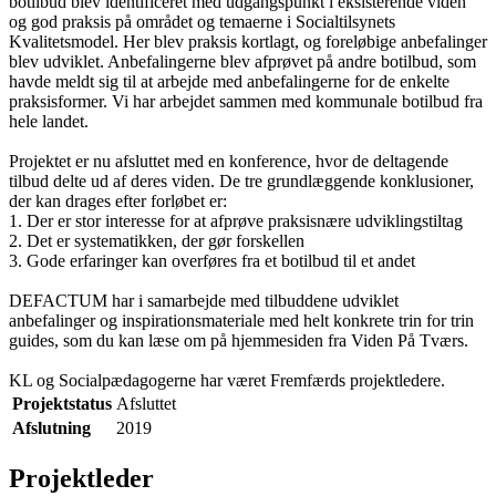
botilbud blev identificeret med udgangspunkt i eksisterende viden
og god praksis på området og temaerne i Socialtilsynets
Kvalitetsmodel. Her blev praksis kortlagt, og foreløbige anbefalinger
blev udviklet. Anbefalingerne blev afprøvet på andre botilbud, som
havde meldt sig til at arbejde med anbefalingerne for de enkelte
praksisformer. Vi har arbejdet sammen med kommunale botilbud fra
hele landet.
Projektet er nu afsluttet med en konference, hvor de deltagende
tilbud delte ud af deres viden. De tre grundlæggende konklusioner,
der kan drages efter forløbet er:
1. Der er stor interesse for at afprøve praksisnære udviklingstiltag
2. Det er systematikken, der gør forskellen
3. Gode erfaringer kan overføres fra et botilbud til et andet
DEFACTUM har i samarbejde med tilbuddene udviklet
anbefalinger og inspirationsmateriale med helt konkrete trin for trin
guides, som du kan læse om på hjemmesiden fra Viden På Tværs.
KL og Socialpædagogerne har været Fremfærds projektledere.
Projektstatus
Afsluttet
Afslutning
2019
Projektleder