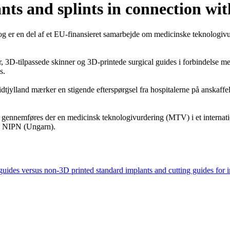
nts and splints in connection wi
g er en del af et EU-finansieret samarbejde om medicinske teknologi
er, 3D-tilpassede skinner og 3D-printede surgical guides i forbindelse
s.
dtjylland mærker en stigende efterspørgsel fra hospitalerne på anskaffe
.
e, gennemføres der en medicinsk teknologivurdering (MTV) i et inter
g NIPN (Ungarn).
uides versus non-3D printed standard implants and cutting guides for i