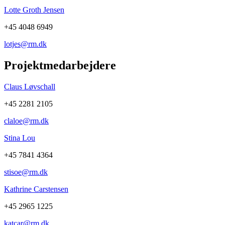
Lotte Groth Jensen
+45 4048 6949
lotjes@rm.dk
Projektmedarbejdere
Claus Løvschall
+45 2281 2105
claloe@rm.dk
Stina Lou
+45 7841 4364
stisoe@rm.dk
Kathrine Carstensen
+45 2965 1225
katcar@rm.dk