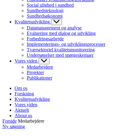
Social ulighed i sundhed
Sundhedsteknologi
Sundhedsøkonomi
Kvalitetsudvikling
Datamanagement og analyse
Evaluering med dialog og udvikling
Forbedringsarbejde
Implementerings- og udviklingsprocesser
Tværsektoriel kvalitetsmonitorering
Undersøgelser med spørgeskemaer
Vores viden
Medarbejdere
Projekter
Publikationer
Om os
Forskning
Kvalitetsudvikling
Vores viden
Aktuelt
About us
Forside
Medarbejdere
Ny søgning