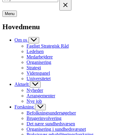
Menu
Hovedmenu
Om os
Fagligt Strategisk Råd
Ledelsen
Medarbejdere
Organisering
Strategi
Videnspanel
Universitetet
Aktuelt
Nyheder
Arrangementer
Nye job
Forskning
Befolkningsundersøgelser
Brugerinvolvering
Det nære sundhedsvæsen
Organisering i sundhedsvæsnet
Praksisnær rehabiliteringsforskning