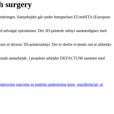
th surgery
vurderinger. Samarbejdet går under betegnelsen EUnetHTA (European
 med udvalgte operationer. Det 3D-printede udstyr sammenlignes med
lsen af diverse 3D-printerudstyr. Der er derfor et ønske om at afdække
nationalt samarbejde. I projektet arbejder DEFACTUM sammen med
mproving outcome in patients undergoing knee, maxillofacial, or