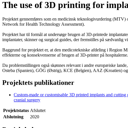
The use of 3D printing for impla
Projektet gennemføres som en medicinsk teknologivurdering (MTV) o
Network for Health Technology Assessment).
Projektet har til formål at undersøge brugen af 3D-printede implantat
implantater, skinner og surgical guides, der fremstilles på sædvanlig vi
Baggrund for projektet er, at den medicotekniske afdeling i Region Mi
effekterne og konsekvenserne af brugen af 3D-printer på hospitalerne
Da problemstillingen også skønnes relevant i andre europæiske land
Osteba (Spanien), GÖG (Østrig), KCE (Belgien), AAZ (Kroatien) o
Projektets publikationer
Custom-made or customisable 3D printed implants and cutting g
cranial surgery
Projektstatus
Afsluttet
Afslutning
2020