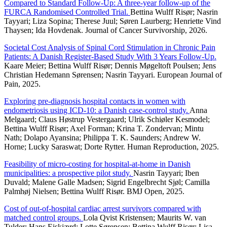
Compared to Standard Follow-Up: A three-year follow-up of the
FURCA Randomised Controlled Trial.
Bettina Wulff Risør; Nasrin
Tayyari; Liza Sopina; Therese Juul; Søren Laurberg; Henriette Vind
Thaysen; Ida Hovdenak. Journal of Cancer Survivorship, 2026.
Societal Cost Analysis of Spinal Cord Stimulation in Chronic Pain
Patients: A Danish Register-Based Study With 3 Years Follow-Up.
Kaare Meier; Bettina Wulff Risør; Dennis Møgeltoft Poulsen; Jens
Christian Hedemann Sørensen; Nasrin Tayyari. European Journal of
Pain, 2025.
Exploring pre-diagnosis hospital contacts in women with
endometriosis using ICD-10: a Danish case-control study.
Anna
Melgaard; Claus Høstrup Vestergaard; Ulrik Schiøler Kesmodel;
Bettina Wulff Risør; Axel Forman; Krina T. Zondervan; Mintu
Nath; Dolapo Ayansina; Philippa T. K. Saunders; Andrew W.
Horne; Lucky Saraswat; Dorte Rytter. Human Reproduction, 2025.
Feasibility of micro-costing for hospital-at-home in Danish
municipalities: a prospective pilot study.
Nasrin Tayyari; Iben
Duvald; Malene Galle Madsen; Sigrid Engelbrecht Sjøl; Camilla
Palmhøj Nielsen; Bettina Wulff Risør. BMJ Open, 2025.
Cost of out-of-hospital cardiac arrest survivors compared with
matched control groups.
Lola Qvist Kristensen; Maurits W. van
Tulder; Hans Eiskjærd; Lotte Sørensen; Bettina Wulff Risør; Lisa