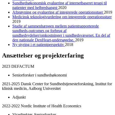
Sundhedsøkonomisk evaluering af internetbaseret terapi til
patienter med helbredsangst
2020
Afprøvning og evaluering af integrerede operationsstuer
2019
Medicinsk teknologivurdering om integrerede operationsstuer
2019
Studie af sammenhængen mellem patientrapporterede
sundheds-outcomes og forbrug af
sundhedsydelser/omkostninger i sundhedsvæsenet. En del af
den nationale DenHeart-undersøgelse.
2019
Ny styring i et patientperspektiv
2018
Ansættelser og projekterfaring
2023 DEFACTUM
Seniorforsker i sundhedsøkonomi
2021-2025 Dansk Center for Sundhedstjenesteforskning, Institut for
klinisk medicin, Aalborg Universitet
Adjunkt
2022-2022 Nordic Institute of Health Economics
Vicedirektør, Seniorforsker