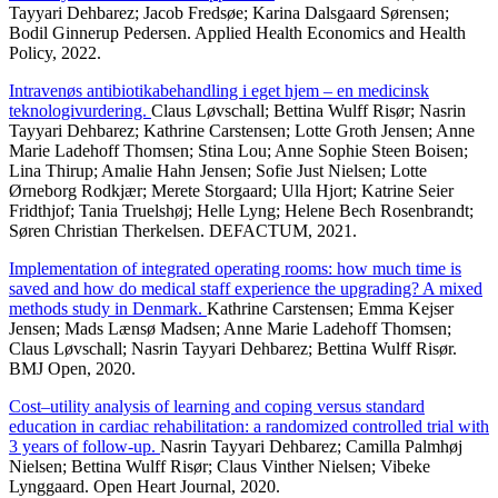
Tayyari Dehbarez; Jacob Fredsøe; Karina Dalsgaard Sørensen;
Bodil Ginnerup Pedersen. Applied Health Economics and Health
Policy, 2022.
Intravenøs antibiotikabehandling i eget hjem – en medicinsk
teknologivurdering.
Claus Løvschall; Bettina Wulff Risør; Nasrin
Tayyari Dehbarez; Kathrine Carstensen; Lotte Groth Jensen; Anne
Marie Ladehoff Thomsen; Stina Lou; Anne Sophie Steen Boisen;
Lina Thirup; Amalie Hahn Jensen; Sofie Just Nielsen; Lotte
Ørneborg Rodkjær; Merete Storgaard; Ulla Hjort; Katrine Seier
Fridthjof; Tania Truelshøj; Helle Lyng; Helene Bech Rosenbrandt;
Søren Christian Therkelsen. DEFACTUM, 2021.
Implementation of integrated operating rooms: how much time is
saved and how do medical staff experience the upgrading? A mixed
methods study in Denmark.
Kathrine Carstensen; Emma Kejser
Jensen; Mads Lænsø Madsen; Anne Marie Ladehoff Thomsen;
Claus Løvschall; Nasrin Tayyari Dehbarez; Bettina Wulff Risør.
BMJ Open, 2020.
Cost–utility analysis of learning and coping versus standard
education in cardiac rehabilitation: a randomized controlled trial with
3 years of follow-up.
Nasrin Tayyari Dehbarez; Camilla Palmhøj
Nielsen; Bettina Wulff Risør; Claus Vinther Nielsen; Vibeke
Lynggaard. Open Heart Journal, 2020.