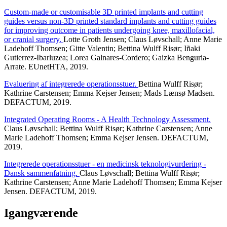
Custom-made or customisable 3D printed implants and cutting
guides versus non-3D printed standard implants and cutting guides
for improving outcome in patients undergoing knee, maxillofacial,
or cranial surgery.
Lotte Groth Jensen; Claus Løvschall; Anne Marie
Ladehoff Thomsen; Gitte Valentin; Bettina Wulff Risør; Iñaki
Gutierrez-Ibarluzea; Lorea Galnares-Cordero; Gaizka Benguria-
Arrate. EUnetHTA, 2019.
Evaluering af integrerede operationsstuer.
Bettina Wulff Risør;
Kathrine Carstensen; Emma Kejser Jensen; Mads Lænsø Madsen.
DEFACTUM, 2019.
Integrated Operating Rooms - A Health Technology Assessment.
Claus Løvschall; Bettina Wulff Risør; Kathrine Carstensen; Anne
Marie Ladehoff Thomsen; Emma Kejser Jensen. DEFACTUM,
2019.
Integrerede operationsstuer - en medicinsk teknologivurdering -
Dansk sammenfatning.
Claus Løvschall; Bettina Wulff Risør;
Kathrine Carstensen; Anne Marie Ladehoff Thomsen; Emma Kejser
Jensen. DEFACTUM, 2019.
Igangværende