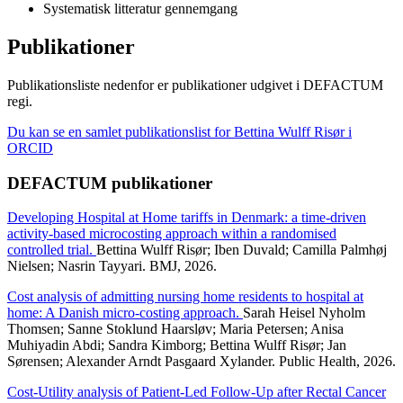
Systematisk litteratur gennemgang
Publikationer
Publikationsliste nedenfor er publikationer udgivet i DEFACTUM
regi.
Du kan se en samlet publikationslist for Bettina Wulff Risør i
ORCID
DEFACTUM publikationer
Developing Hospital at Home tariffs in Denmark: a time-driven
activity-based microcosting approach within a randomised
controlled trial.
Bettina Wulff Risør; Iben Duvald; Camilla Palmhøj
Nielsen; Nasrin Tayyari. BMJ, 2026.
Cost analysis of admitting nursing home residents to hospital at
home: A Danish micro-costing approach.
Sarah Heisel Nyholm
Thomsen; Sanne Stoklund Haarsløv; Maria Petersen; Anisa
Muhiyadin Abdi; Sandra Kimborg; Bettina Wulff Risør; Jan
Sørensen; Alexander Arndt Pasgaard Xylander. Public Health, 2026.
Cost-Utility analysis of Patient-Led Follow-Up after Rectal Cancer