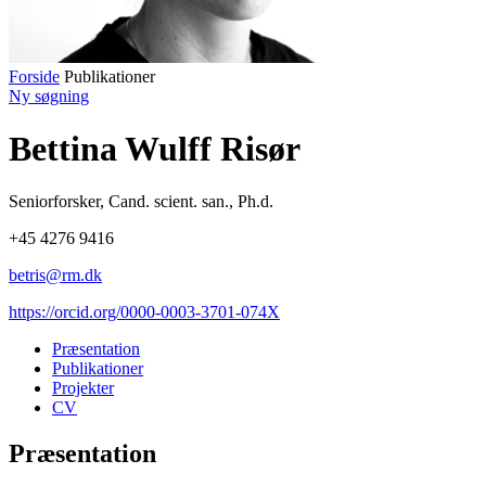
Forside
Publikationer
Ny søgning
Bettina Wulff Risør
Seniorforsker
,
Cand. scient. san., Ph.d.
+45 4276 9416
betris@rm.dk
https://orcid.org/0000-0003-3701-074X
Præsentation
Publikationer
Projekter
CV
Præsentation