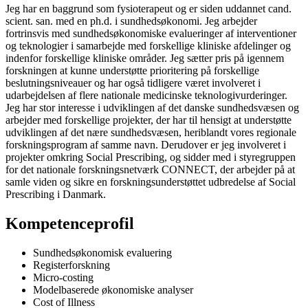
Jeg har en baggrund som fysioterapeut og er siden uddannet cand.
scient. san. med en ph.d. i sundhedsøkonomi. Jeg arbejder
fortrinsvis med sundhedsøkonomiske evalueringer af interventioner
og teknologier i samarbejde med forskellige kliniske afdelinger og
indenfor forskellige kliniske områder. Jeg sætter pris på igennem
forskningen at kunne understøtte prioritering på forskellige
beslutningsniveauer og har også tidligere været involveret i
udarbejdelsen af flere nationale medicinske teknologivurderinger.
Jeg har stor interesse i udviklingen af det danske sundhedsvæsen og
arbejder med forskellige projekter, der har til hensigt at understøtte
udviklingen af det nære sundhedsvæsen, heriblandt vores regionale
forskningsprogram af samme navn. Derudover er jeg involveret i
projekter omkring Social Prescribing, og sidder med i styregruppen
for det nationale forskningsnetværk CONNECT, der arbejder på at
samle viden og sikre en forskningsunderstøttet udbredelse af Social
Prescribing i Danmark.
Kompetenceprofil
Sundhedsøkonomisk evaluering
Registerforskning
Micro-costing
Modelbaserede økonomiske analyser
Cost of Illness