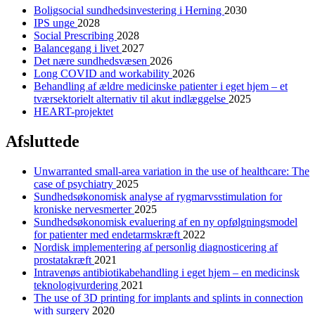
Boligsocial sundhedsinvestering i Herning
2030
IPS unge
2028
Social Prescribing
2028
Balancegang i livet
2027
Det nære sundhedsvæsen
2026
Long COVID and workability
2026
Behandling af ældre medicinske patienter i eget hjem – et
tværsektorielt alternativ til akut indlæggelse
2025
HEART-projektet
Afsluttede
Unwarranted small-area variation in the use of healthcare: The
case of psychiatry
2025
Sundhedsøkonomisk analyse af rygmarvsstimulation for
kroniske nervesmerter
2025
Sundhedsøkonomisk evaluering af en ny opfølgningsmodel
for patienter med endetarmskræft
2022
Nordisk implementering af personlig diagnosticering af
prostatakræft
2021
Intravenøs antibiotikabehandling i eget hjem – en medicinsk
teknologivurdering
2021
The use of 3D printing for implants and splints in connection
with surgery
2020