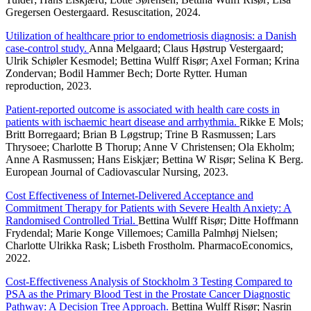
Gregersen Oestergaard. Resuscitation, 2024.
Utilization of healthcare prior to endometriosis diagnosis: a Danish
case-control study.
Anna Melgaard; Claus Høstrup Vestergaard;
Ulrik Schiøler Kesmodel; Bettina Wulff Risør; Axel Forman; Krina
Zondervan; Bodil Hammer Bech; Dorte Rytter. Human
reproduction, 2023.
Patient-reported outcome is associated with health care costs in
patients with ischaemic heart disease and arrhythmia.
Rikke E Mols;
Britt Borregaard; Brian B Løgstrup; Trine B Rasmussen; Lars
Thrysoee; Charlotte B Thorup; Anne V Christensen; Ola Ekholm;
Anne A Rasmussen; Hans Eiskjær; Bettina W Risør; Selina K Berg.
European Journal of Cadiovascular Nursing, 2023.
Cost Effectiveness of Internet-Delivered Acceptance and
Commitment Therapy for Patients with Severe Health Anxiety: A
Randomised Controlled Trial.
Bettina Wulff Risør; Ditte Hoffmann
Frydendal; Marie Konge Villemoes; Camilla Palmhøj Nielsen;
Charlotte Ulrikka Rask; Lisbeth Frostholm. PharmacoEconomics,
2022.
Cost-Effectiveness Analysis of Stockholm 3 Testing Compared to
PSA as the Primary Blood Test in the Prostate Cancer Diagnostic
Pathway: A Decision Tree Approach.
Bettina Wulff Risør; Nasrin