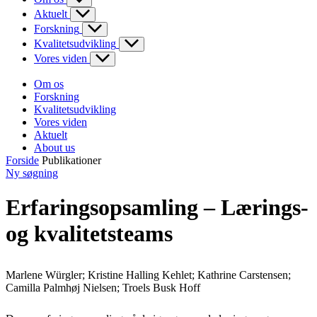
Aktuelt
Forskning
Kvalitetsudvikling
Vores viden
Om os
Forskning
Kvalitetsudvikling
Vores viden
Aktuelt
About us
Forside
Publikationer
Ny søgning
Erfaringsopsamling – Lærings-
og kvalitetsteams
Marlene Würgler; Kristine Halling Kehlet; Kathrine Carstensen;
Camilla Palmhøj Nielsen; Troels Busk Hoff