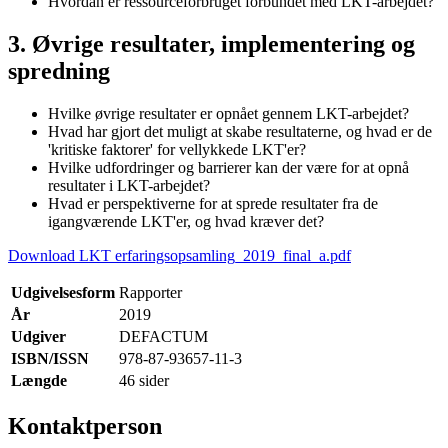
Hvordan er ressourceforbruget forbundet med LKT-arbejdet?
3. Øvrige resultater, implementering og
spredning
Hvilke øvrige resultater er opnået gennem LKT-arbejdet?
Hvad har gjort det muligt at skabe resultaterne, og hvad er de
'kritiske faktorer' for vellykkede LKT'er?
Hvilke udfordringer og barrierer kan der være for at opnå
resultater i LKT-arbejdet?
Hvad er perspektiverne for at sprede resultater fra de
igangværende LKT'er, og hvad kræver det?
Download LKT erfaringsopsamling_2019_final_a.pdf
Udgivelsesform
Rapporter
År
2019
Udgiver
DEFACTUM
ISBN/ISSN
978-87-93657-11-3
Længde
46 sider
Kontaktperson