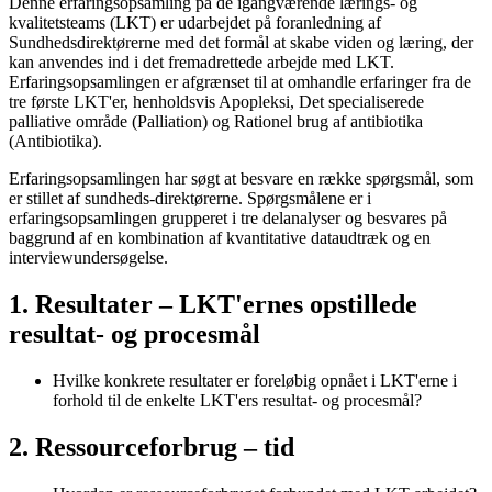
Denne erfaringsopsamling på de igangværende lærings- og
kvalitetsteams (LKT) er udarbejdet på foranledning af
Sundhedsdirektørerne med det formål at skabe viden og læring, der
kan anvendes ind i det fremadrettede arbejde med LKT.
Erfaringsopsamlingen er afgrænset til at omhandle erfaringer fra de
tre første LKT'er, henholdsvis Apopleksi, Det specialiserede
palliative område (Palliation) og Rationel brug af antibiotika
(Antibiotika).
Erfaringsopsamlingen har søgt at besvare en række spørgsmål, som
er stillet af sundheds-direktørerne. Spørgsmålene er i
erfaringsopsamlingen grupperet i tre delanalyser og besvares på
baggrund af en kombination af kvantitative dataudtræk og en
interviewundersøgelse.
1. Resultater – LKT'ernes opstillede
resultat- og procesmål
Hvilke konkrete resultater er foreløbig opnået i LKT'erne i
forhold til de enkelte LKT'ers resultat- og procesmål?
2. Ressourceforbrug – tid