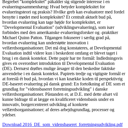
Begrebet "kompleksitet" påkalder sig stigende interesse i en
evalueringssammenhæng: Hvad betyder kompleksitet for
evalueringsteori og praksis? Hvilke greb kan evaluatorer med fordel
benytte i mødet med kompleksitet? Et centralt aktuelt bud på,
hvordan evaluering kan tage højde for kompleksitet, er
"Developmental Evaluation" (udviklingsevaluering), som især
forbindes med den amerikanske evalueringsforsker og -praktiker
Michael Quinn Patton. Tilgangen fokuserer i særlig grad på,
hvordan evaluering kan understøtte innovation i
velfærdsorganisationer. Det må dog konstateres, at Developmental
Evaluation indtil videre kun i beskedent omfang er blevet taget i
brug i en dansk kontekst. Dette papir har tre formål: Indledningsvis
gives en overordnet introduktion til Developmental Evaluation
(DE). Dernæst drøftes mulige årsager til den beskedne faktiske
anvendelse i en dansk kontekst. Papirets tredje og vigtigste formål er
at foreslå ét bud på, hvordan vi kan knække koden til perspektivrig
DE-baseret evaluering på dansk grund: En fortolkning af DE som et
grundlag for "vidensbaseret forretningsudvikling" i danske
velfærdsorganisationer. Påstanden er, at D.E. med dette afsæt vil
kunne bidrage til at lægge en kvalificeret vidensbasis under en
innovativ, borgercentreret udvikling af konkrete
velfærdsorganisationer; af deres arbejdsgrundlag, processer og
ydelser.
Download 2016_DE_som_vidensbaseret_forretningsudvikling.pdf