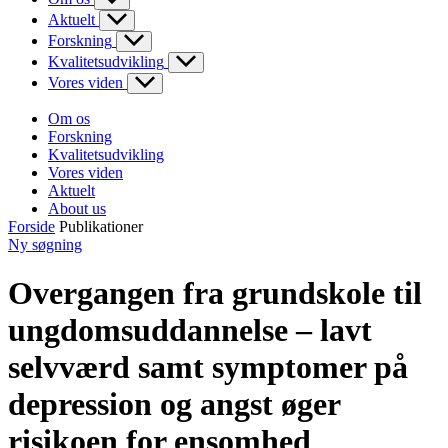
Aktuelt
Forskning
Kvalitetsudvikling
Vores viden
Om os
Forskning
Kvalitetsudvikling
Vores viden
Aktuelt
About us
Forside
Publikationer
Ny søgning
Overgangen fra grundskole til
ungdomsuddannelse – lavt
selvværd samt symptomer på
depression og angst øger
risikoen for ensomhed