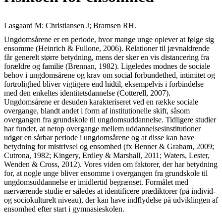
Lasgaard M: Christiansen J; Bramsen RH.
Ungdomsårene er en periode, hvor mange unge oplever at følge sig
ensomme (Heinrich & Fullone, 2006). Relationer til jævnaldrende
får generelt større betydning, mens der sker en vis distancering fra
forældre og familie (Brennan, 1982). Ligeledes modnes de sociale
behov i ungdomsårene og krav om social forbundethed, intimitet og
fortrolighed bliver vigtigere end hidtil, eksempelvis i forbindelse
med den enkeltes identitetsdannelse (Cotterell, 2007).
Ungdomsårene er desuden karakteriseret ved en række sociale
overgange, blandt andet i form af institutionelle skift, såsom
overgangen fra grundskole til ungdomsuddannelse. Tidligere studier
har fundet, at netop overgange mellem uddannelsesinstitutioner
udgør en sårbar periode i ungdomsårene og at disse kan have
betydning for mistrivsel og ensomhed (fx Benner & Graham, 2009;
Cutrona, 1982; Kingery, Erdley & Marshall, 2011; Waters, Lester,
Wenden & Cross, 2012). Vores viden om faktorer, der har betydning
for, at nogle unge bliver ensomme i overgangen fra grundskole til
ungdomsuddannelse er imidlertid begrænset. Formålet med
nærværende studie er således at identificere prædiktorer (på individ-
og sociokulturelt niveau), der kan have indflydelse på udviklingen af
ensomhed efter start i gymnasieskolen.