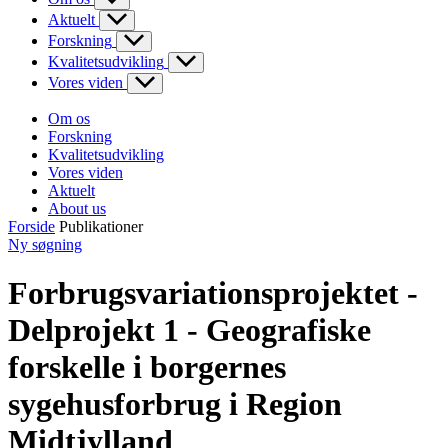
Aktuelt
Forskning
Kvalitetsudvikling
Vores viden
Om os
Forskning
Kvalitetsudvikling
Vores viden
Aktuelt
About us
Forside
Publikationer
Ny søgning
Forbrugsvariationsprojektet -
Delprojekt 1 - Geografiske
forskelle i borgernes
sygehusforbrug i Region
Midtjylland