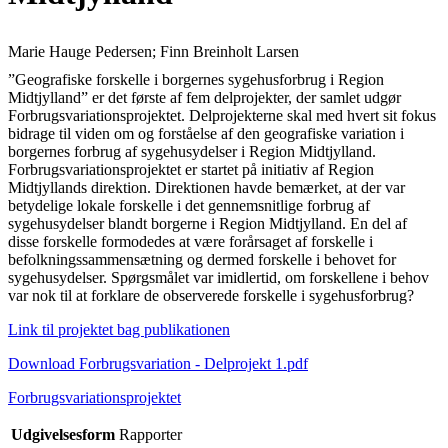
Marie Hauge Pedersen; Finn Breinholt Larsen
”Geografiske forskelle i borgernes sygehusforbrug i Region
Midtjylland” er det første af fem delprojekter, der samlet udgør
Forbrugsvariationsprojektet. Delprojekterne skal med hvert sit fokus
bidrage til viden om og forståelse af den geografiske variation i
borgernes forbrug af sygehusydelser i Region Midtjylland.
Forbrugsvariationsprojektet er startet på initiativ af Region
Midtjyllands direktion. Direktionen havde bemærket, at der var
betydelige lokale forskelle i det gennemsnitlige forbrug af
sygehusydelser blandt borgerne i Region Midtjylland. En del af
disse forskelle formodedes at være forårsaget af forskelle i
befolkningssammensætning og dermed forskelle i behovet for
sygehusydelser. Spørgsmålet var imidlertid, om forskellene i behov
var nok til at forklare de observerede forskelle i sygehusforbrug?
Link til projektet bag publikationen
Download Forbrugsvariation - Delprojekt 1.pdf
Forbrugsvariationsprojektet
Udgivelsesform
Rapporter