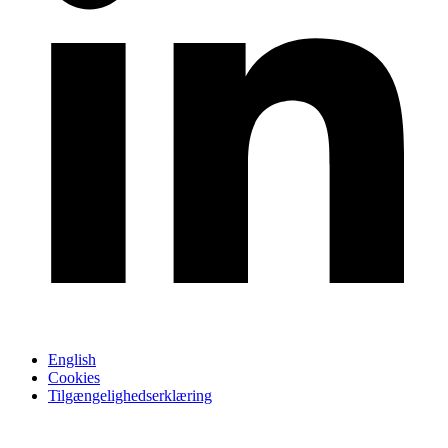
English
Cookies
Tilgængelighedserklæring