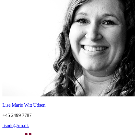
Lise Marie Witt Udsen
+45 2499 7787
lisuds@rm.dk