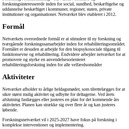
forskningsinteresserede inden for social, sundhed, beskæftigelse og
uddannelse beskæftiget i kommuner, regioner, staten, private
institutioner og organisationer. Netværket blev etableret i 2012.
Formål
Netværkets overordnede formål er at stimulere til ny forskning og
tværgående forskningssamarbejder inden for rehabiliteringsområdet.
Formålet er desuden at arbejde for den biopsykosociale tilgang til
funktionsevne og rehabilitering. Endvidere arbejder netværket for at
promovere og styrke en anvendelsesorienteret
rehabiliteringsforskning inden for alle velfærdsområder
Aktiviteter
Netværket afholder to årlige heldagsmøder, som tilrettelægges for at
sikre størst mulig aktivitet og udbytte for deltagerne. Ved årets
afslutning fastlægges eller justeres en plan for det kommende års
aktiviteter. Planen kan strække sig over flere år og kan justeres
løbende.
Forskningsnetværket vil i 2025-2027 have fokus på forskning i
komplekse interventioner og implementering.