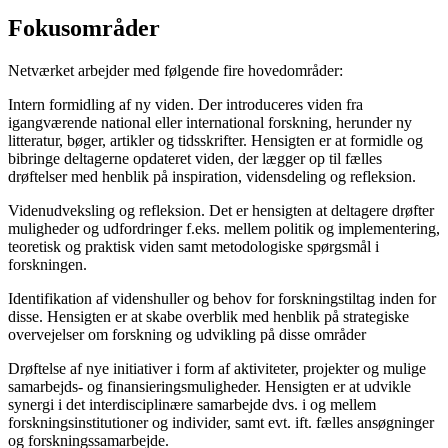
Fokusområder
Netværket arbejder med følgende fire hovedområder:
Intern formidling af ny viden. Der introduceres viden fra
igangværende national eller international forskning, herunder ny
litteratur, bøger, artikler og tidsskrifter. Hensigten er at formidle og
bibringe deltagerne opdateret viden, der lægger op til fælles
drøftelser med henblik på inspiration, vidensdeling og refleksion.
Videnudveksling og refleksion. Det er hensigten at deltagere drøfter
muligheder og udfordringer f.eks. mellem politik og implementering,
teoretisk og praktisk viden samt metodologiske spørgsmål i
forskningen.
Identifikation af videnshuller og behov for forskningstiltag inden for
disse. Hensigten er at skabe overblik med henblik på strategiske
overvejelser om forskning og udvikling på disse områder
Drøftelse af nye initiativer i form af aktiviteter, projekter og mulige
samarbejds- og finansieringsmuligheder. Hensigten er at udvikle
synergi i det interdisciplinære samarbejde dvs. i og mellem
forskningsinstitutioner og individer, samt evt. ift. fælles ansøgninger
og forskningssamarbejde.