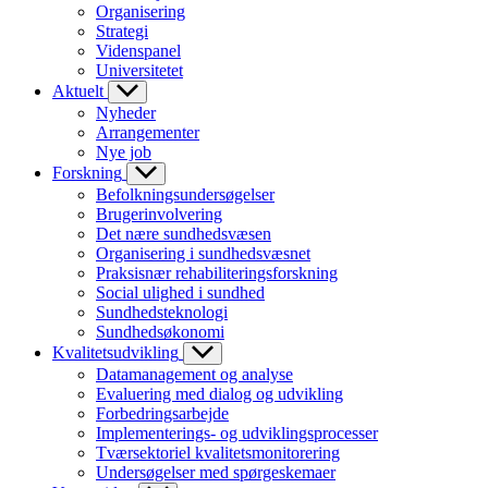
Organisering
Strategi
Videnspanel
Universitetet
Aktuelt
Nyheder
Arrangementer
Nye job
Forskning
Befolkningsundersøgelser
Brugerinvolvering
Det nære sundhedsvæsen
Organisering i sundhedsvæsnet
Praksisnær rehabiliteringsforskning
Social ulighed i sundhed
Sundhedsteknologi
Sundhedsøkonomi
Kvalitetsudvikling
Datamanagement og analyse
Evaluering med dialog og udvikling
Forbedringsarbejde
Implementerings- og udviklingsprocesser
Tværsektoriel kvalitetsmonitorering
Undersøgelser med spørgeskemaer