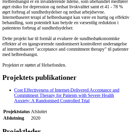
Helbredsangst er en invaliderende lidelse, som ubehandlet medfører
øget risiko for depression og nedsat livskvalitet samt et 41 - 78 %
øget forbrug af sundhedsydelser og nedsat arbejdsevne.
Internetbaseret terapi af helbredsangst kan være en hurtig og effektiv
behandling, som potentielt kan betyde en væsentlig reduktion i
patientens forbrug af sundhedsydelser.
Dette projekt har til formål at evaluere de sundhedsøkonomiske
effekter af en igangværende randomiseret kontrolleret undersøgelse
af internetbaseret "acceptance and commitment therapy" til patienter
med helbredsangst.
Projektet er støttet af Helsefonden.
Projektets publikationer
Cost Effectiveness of Internet-Delivered Acceptance and
Commitment Therapy for Patients with Severe Health
Anxiety: A Randomised Controlled Trial
Projektstatus
Afsluttet
Afslutning
2020
Projektleder