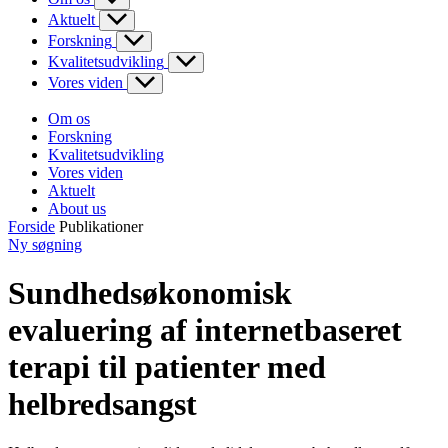
Aktuelt
Forskning
Kvalitetsudvikling
Vores viden
Om os
Forskning
Kvalitetsudvikling
Vores viden
Aktuelt
About us
Forside
Publikationer
Ny søgning
Sundhedsøkonomisk
evaluering af internetbaseret
terapi til patienter med
helbredsangst