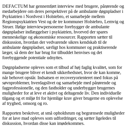
DEFACTUM har gennemført interview med brugere, pårørende og
medarbejdere om deres perspektiver på de ambulante døgnpladser i
Psykiatrien i Nordvest i Holstebro, et samarbejde mellem
Regionspsykiatrien Vest og de tre kommuner Holstebro, Lemvig og
Struer. Ifølge interviewpersonerne forebygger de ambulante
døgnpladser indlæggelser i psykiatrien, hvorved der spares
menneskelige og økonomiske ressourcer. Rapporten sætter til
diskussion, hvordan der vedvarende sikres kendskab til de
ambulante døgnpladser, særligt hos kommuner og praktiserende
læger, så dem der har brug for tilbuddet henvises og det
forebyggende potentiale udnyttes.
Døgnpladserne opleves som et tilbud af høj faglig kvalitet, som for
mange brugere bliver et kendt sikkerhedsnet, hvor de kan komme,
når behovet opstår. Indsatsen er recoveryorienteret med fokus på
søvnproblemer, hverdagslivet og samarbejde med pårørende og
fagprofessionelle, og den fastholder og underbygger brugernes
muligheder for at leve et aktivt og deltagende liv. Den individuelle
tilgang og et miljø fri for hjemlige krav giver brugerne en oplevelse
af tryghed, omsorg og ro.
Rapporten beskriver, at små opholdsrum og begrænsede muligheder
for at lave mad opleves som udfordringer, og sætter ligeledes til
diskussion, hvordan disse kan imødekommes.